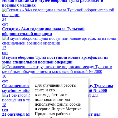
Новая выставка в Музее обороны Тулы расскажет о
военных медиках
24
окт
Сегодня - 84-я годовщина начала Тульской
оборонительной операции
13
окт
В музей обороны Тулы поступили новые артефакты из
зоны специальной военной операции
10
окт
Для улучшения работы
Соглашение о сотрудничестве подписано между Тульским
сайта и его
музейным объединением и московской школой № 2000
взаимодействия с
пользователями мы
используем файлы cookie
18
и сервис Яндекс.Метрика.
сен
Продолжая работу с
21 сентября Музей обороны Тулы будет закрыт для