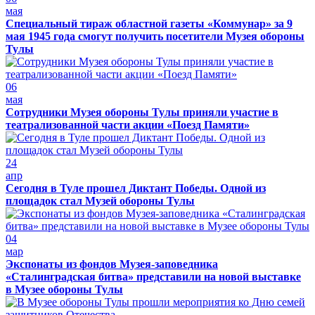
мая
Специальный тираж областной газеты «Коммунар» за 9
мая 1945 года смогут получить посетители Музея обороны
Тулы
06
мая
Сотрудники Музея обороны Тулы приняли участие в
театрализованной части акции «Поезд Памяти»
24
апр
Сегодня в Туле прошел Диктант Победы. Одной из
площадок стал Музей обороны Тулы
04
мар
Экспонаты из фондов Музея-заповедника
«Сталинградская битва» представили на новой выставке
в Музее обороны Тулы