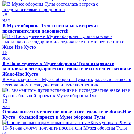
28
мая
В Музее обороны Тулы состоялась встреча с
представителями народностей
16
мая
В «Ночь музеев» в Музее обороны Тулы открылась
выставка о легендарном исследователе и путешественнике
Жаке-Иве Кусто
В «Ночь музеев» в Музее обороны Тулы открылась выставка о
легендарном исследователе и путешественник...
13
мая
О знаменитом путешественнике и исследователе Жаке-Иве
Кусто - большой проект в Музее обороны Тулы
06