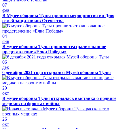
07
фев
В Музее обороны Тулы прошли мероприятия ко Дню
семей защитников Отечества
04
янв
В музее обороны Тулы прошло театрализованное
представление «Елка Победы»
06
дек
6 декабря 2021 года открылся Музей обороны Тулы
29
окт
В музее обороны Тулы открылась выставка о подвиге
медиков на фронтах войны
26
окт