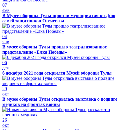
07
фев
В Музее обороны Тулы прошли мероприятия ко Дню
семей защитников Отечества
04
янв
В музее обороны Тулы прошло театрализованное
представление «Елка Победы»
06
дек
6 декабря 2021 года открылся Музей обороны Тулы
29
окт
В музее обороны Тулы открылась выставка о подвиге
медиков на фронтах войны
26
окт