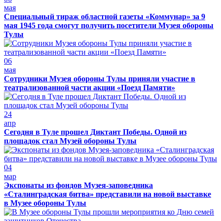
мая
Специальный тираж областной газеты «Коммунар» за 9
мая 1945 года смогут получить посетители Музея обороны
Тулы
06
мая
Сотрудники Музея обороны Тулы приняли участие в
театрализованной части акции «Поезд Памяти»
24
апр
Сегодня в Туле прошел Диктант Победы. Одной из
площадок стал Музей обороны Тулы
04
мар
Экспонаты из фондов Музея-заповедника
«Сталинградская битва» представили на новой выставке
в Музее обороны Тулы