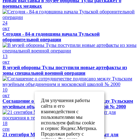
Новая выставка в Музее обороны Тулы расскажет о
военных медиках
24
окт
Сегодня - 84-я годовщина начала Тульской
оборонительной операции
13
окт
В музей обороны Тулы поступили новые артефакты из
зоны специальной военной операции
10
окт
Для улучшения работы
Соглашение о сотрудничестве подписано между Тульским
сайта и его
музейным объединением и московской школой № 2000
взаимодействия с
пользователями мы
используем файлы cookie
18
и сервис Яндекс.Метрика.
сен
Продолжая работу с
21 сентября Музей обороны Тулы будет закрыт для