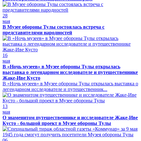
28
мая
В Музее обороны Тулы состоялась встреча с
представителями народностей
16
мая
В «Ночь музеев» в Музее обороны Тулы открылась
выставка о легендарном исследователе и путешественнике
Жаке-Иве Кусто
В «Ночь музеев» в Музее обороны Тулы открылась выставка о
легендарном исследователе и путешественник...
13
мая
О знаменитом путешественнике и исследователе Жаке-Иве
Кусто - большой проект в Музее обороны Тулы
06