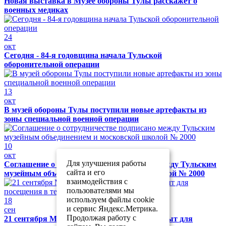
Новая выставка в Музее обороны Тулы расскажет о
военных медиках
24
окт
Сегодня - 84-я годовщина начала Тульской
оборонительной операции
13
окт
В музей обороны Тулы поступили новые артефакты из
зоны специальной военной операции
10
окт
Для улучшения работы
Соглашение о сотрудничестве подписано между Тульским
сайта и его
музейным объединением и московской школой № 2000
взаимодействия с
пользователями мы
используем файлы cookie
18
и сервис Яндекс.Метрика.
сен
Продолжая работу с
21 сентября Музей обороны Тулы будет закрыт для