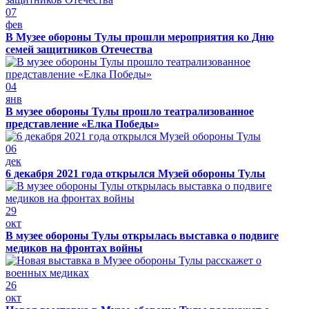
07
фев
В Музее обороны Тулы прошли мероприятия ко Дню
семей защитников Отечества
04
янв
В музее обороны Тулы прошло театрализованное
представление «Елка Победы»
06
дек
6 декабря 2021 года открылся Музей обороны Тулы
29
окт
В музее обороны Тулы открылась выставка о подвиге
медиков на фронтах войны
26
окт