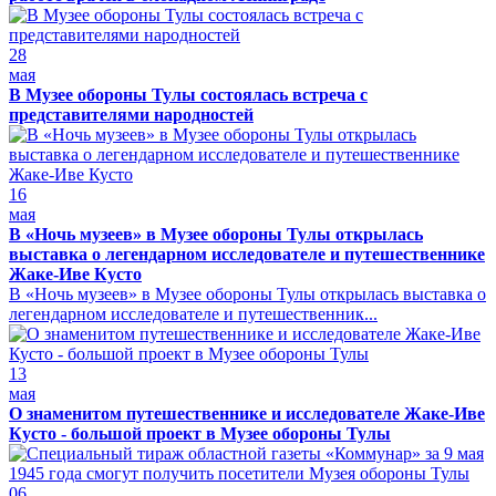
28
мая
В Музее обороны Тулы состоялась встреча с
представителями народностей
16
мая
В «Ночь музеев» в Музее обороны Тулы открылась
выставка о легендарном исследователе и путешественнике
Жаке-Иве Кусто
В «Ночь музеев» в Музее обороны Тулы открылась выставка о
легендарном исследователе и путешественник...
13
мая
О знаменитом путешественнике и исследователе Жаке-Иве
Кусто - большой проект в Музее обороны Тулы
06