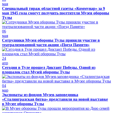
мая
Специальный тираж областной газеты «Коммунар» за 9
мая 1945 года смогут получить посетители Музея обороны
Тулы
06
мая
Сотрудники Музея обороны Тулы приняли участие в
театрализованной части акции «Поезд Памяти»
24
апр
Сегодня в Туле прошел Диктант Победы. Одной из
площадок стал Музей обороны Тулы
04
мар
Экспонаты из фондов Музея-заповедника
«Сталинградская битва» представили на новой выставке
в Музее обороны Тулы