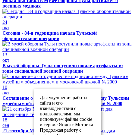
Новая выставка в Музее обороны Тулы расскажет о
военных медиках
24
окт
Сегодня - 84-я годовщина начала Тульской
оборонительной операции
13
окт
В музей обороны Тулы поступили новые артефакты из
зоны специальной военной операции
10
окт
Для улучшения работы
Соглашение о сотрудничестве подписано между Тульским
сайта и его
музейным объединением и московской школой № 2000
взаимодействия с
пользователями мы
используем файлы cookie
18
и сервис Яндекс.Метрика.
сен
Продолжая работу с
21 сентября Музей обороны Тулы будет закрыт для