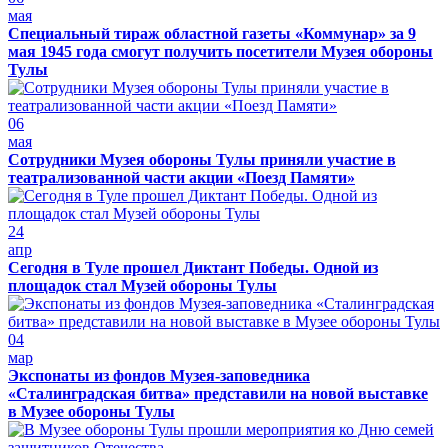
мая
Специальный тираж областной газеты «Коммунар» за 9
мая 1945 года смогут получить посетители Музея обороны
Тулы
06
мая
Сотрудники Музея обороны Тулы приняли участие в
театрализованной части акции «Поезд Памяти»
24
апр
Сегодня в Туле прошел Диктант Победы. Одной из
площадок стал Музей обороны Тулы
04
мар
Экспонаты из фондов Музея-заповедника
«Сталинградская битва» представили на новой выставке
в Музее обороны Тулы