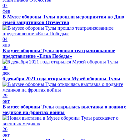
07
фев
В Музее обороны Тулы прошли мероприятия ко Дню
семей защитников Отечества
04
янв
В музее обороны Тулы прошло театрализованное
представление «Елка Победы»
06
дек
6 декабря 2021 года открылся Музей обороны Тулы
29
окт
В музее обороны Тулы открылась выставка о подвиге
медиков на фронтах войны
26
окт