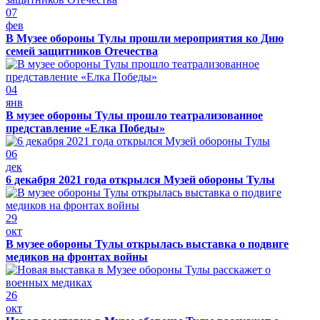
07
фев
В Музее обороны Тулы прошли мероприятия ко Дню
семей защитников Отечества
04
янв
В музее обороны Тулы прошло театрализованное
представление «Елка Победы»
06
дек
6 декабря 2021 года открылся Музей обороны Тулы
29
окт
В музее обороны Тулы открылась выставка о подвиге
медиков на фронтах войны
26
окт