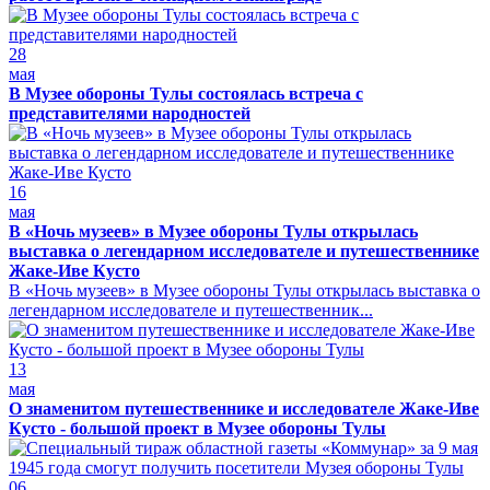
28
мая
В Музее обороны Тулы состоялась встреча с
представителями народностей
16
мая
В «Ночь музеев» в Музее обороны Тулы открылась
выставка о легендарном исследователе и путешественнике
Жаке-Иве Кусто
В «Ночь музеев» в Музее обороны Тулы открылась выставка о
легендарном исследователе и путешественник...
13
мая
О знаменитом путешественнике и исследователе Жаке-Иве
Кусто - большой проект в Музее обороны Тулы
06