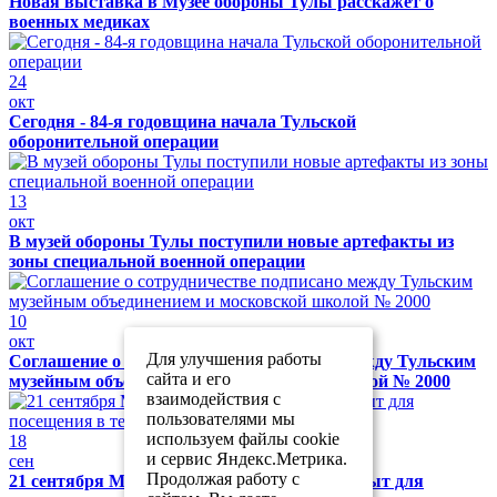
Новая выставка в Музее обороны Тулы расскажет о
военных медиках
24
окт
Сегодня - 84-я годовщина начала Тульской
оборонительной операции
13
окт
В музей обороны Тулы поступили новые артефакты из
зоны специальной военной операции
10
окт
Для улучшения работы
Соглашение о сотрудничестве подписано между Тульским
сайта и его
музейным объединением и московской школой № 2000
взаимодействия с
пользователями мы
используем файлы cookie
18
и сервис Яндекс.Метрика.
сен
Продолжая работу с
21 сентября Музей обороны Тулы будет закрыт для