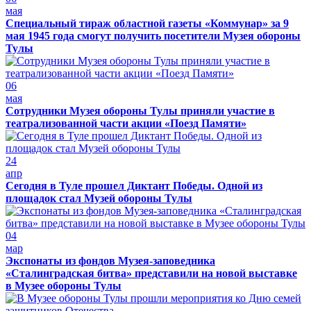
мая
Специальный тираж областной газеты «Коммунар» за 9
мая 1945 года смогут получить посетители Музея обороны
Тулы
06
мая
Сотрудники Музея обороны Тулы приняли участие в
театрализованной части акции «Поезд Памяти»
24
апр
Сегодня в Туле прошел Диктант Победы. Одной из
площадок стал Музей обороны Тулы
04
мар
Экспонаты из фондов Музея-заповедника
«Сталинградская битва» представили на новой выставке
в Музее обороны Тулы