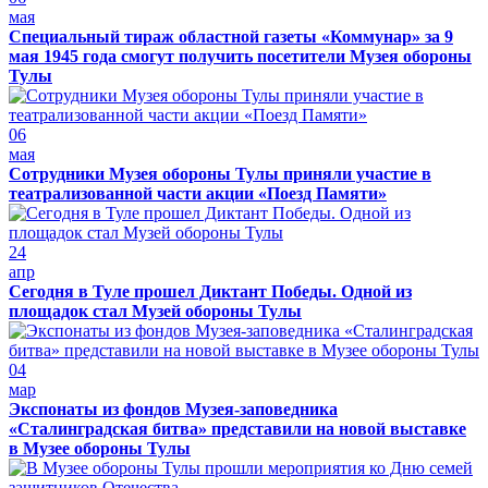
мая
Специальный тираж областной газеты «Коммунар» за 9
мая 1945 года смогут получить посетители Музея обороны
Тулы
06
мая
Сотрудники Музея обороны Тулы приняли участие в
театрализованной части акции «Поезд Памяти»
24
апр
Сегодня в Туле прошел Диктант Победы. Одной из
площадок стал Музей обороны Тулы
04
мар
Экспонаты из фондов Музея-заповедника
«Сталинградская битва» представили на новой выставке
в Музее обороны Тулы