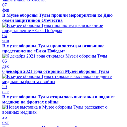
07
фев
В Музее обороны Тулы прошли мероприятия ко Дню
семей защитников Отечества
04
янв
В музее обороны Тулы прошло театрализованное
представление «Елка Победы»
06
дек
6 декабря 2021 года открылся Музей обороны Тулы
29
окт
В музее обороны Тулы открылась выставка о подвиге
медиков на фронтах войны
26
окт