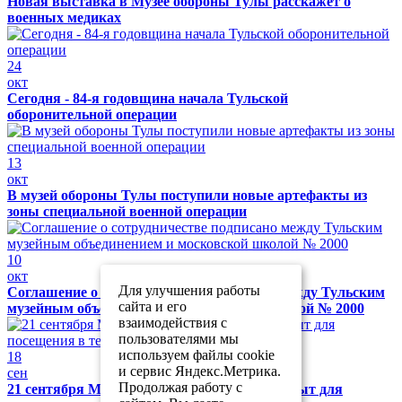
Новая выставка в Музее обороны Тулы расскажет о
военных медиках
24
окт
Сегодня - 84-я годовщина начала Тульской
оборонительной операции
13
окт
В музей обороны Тулы поступили новые артефакты из
зоны специальной военной операции
10
окт
Для улучшения работы
Соглашение о сотрудничестве подписано между Тульским
сайта и его
музейным объединением и московской школой № 2000
взаимодействия с
пользователями мы
используем файлы cookie
18
и сервис Яндекс.Метрика.
сен
Продолжая работу с
21 сентября Музей обороны Тулы будет закрыт для