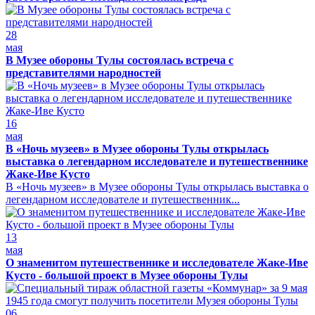
28
мая
В Музее обороны Тулы состоялась встреча с
представителями народностей
16
мая
В «Ночь музеев» в Музее обороны Тулы открылась
выставка о легендарном исследователе и путешественнике
Жаке-Иве Кусто
В «Ночь музеев» в Музее обороны Тулы открылась выставка о
легендарном исследователе и путешественник...
13
мая
О знаменитом путешественнике и исследователе Жаке-Иве
Кусто - большой проект в Музее обороны Тулы
06