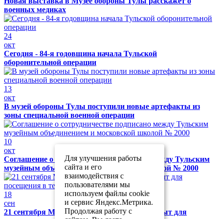
Новая выставка в Музее обороны Тулы расскажет о
военных медиках
24
окт
Сегодня - 84-я годовщина начала Тульской
оборонительной операции
13
окт
В музей обороны Тулы поступили новые артефакты из
зоны специальной военной операции
10
окт
Для улучшения работы
Соглашение о сотрудничестве подписано между Тульским
сайта и его
музейным объединением и московской школой № 2000
взаимодействия с
пользователями мы
используем файлы cookie
18
и сервис Яндекс.Метрика.
сен
Продолжая работу с
21 сентября Музей обороны Тулы будет закрыт для