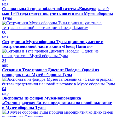
мая
Специальный тираж областной газеты «Коммунар» за 9
мая 1945 года смогут получить посетители Музея обороны
Тулы
06
мая
Сотрудники Музея обороны Тулы приняли участие в
театрализованной части акции «Поезд Памяти»
24
апр
Сегодня в Туле прошел Диктант Победы. Одной из
площадок стал Музей обороны Тулы
04
мар
Экспонаты из фондов Музея-заповедника
«Сталинградская битва» представили на новой выставке
в Музее обороны Тулы