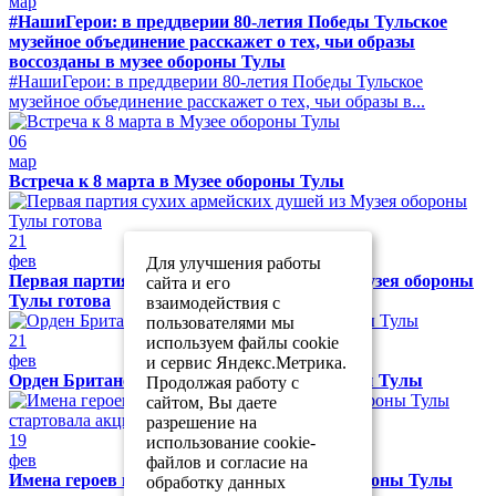
мар
#НашиГерои: в преддверии 80-летия Победы Тульское
музейное объединение расскажет о тех, чьи образы
воссозданы в музее обороны Тулы
#НашиГерои: в преддверии 80-летия Победы Тульское
музейное объединение расскажет о тех, чьи образы в...
06
мар
Встреча к 8 марта в Музее обороны Тулы
21
фев
Для улучшения работы
Первая партия сухих армейских душей из Музея обороны
сайта и его
Тулы готова
взаимодействия с
пользователями мы
21
используем файлы cookie
фев
и сервис Яндекс.Метрика.
Орден Британской империи в Музее обороны Тулы
Продолжая работу с
сайтом, Вы даете
разрешение на
19
использование cookie-
фев
файлов и согласие на
Имена героев на одном полотне: в музее обороны Тулы
обработку данных