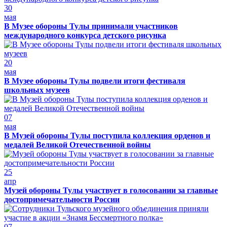
30
мая
В Музее обороны Тулы принимали участников
международного конкурса детского рисунка
20
мая
В Музее обороны Тулы подвели итоги фестиваля
школьных музеев
07
мая
В Музей обороны Тулы поступила коллекция орденов и
медалей Великой Отечественной войны
25
апр
Музей обороны Тулы участвует в голосовании за главные
достопримечательности России
07