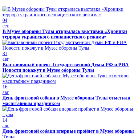
04
сен
В Музее обороны Тулы открылась выставка «Хроники
террора украинского неонацистского режима»
31
авг
Выставочный проект Государственной Думы РФ и РИА
Новости покажут в Музее обороны Тулы
16
авг
День фронтовой собаки в Музее обороны Тулы отметили
масштабным праздником
14
авг
День фронтовой собаки впервые пройдет в Музее обороны
Тулы