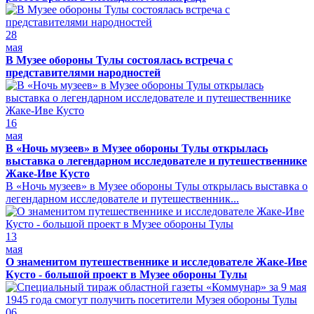
28
мая
В Музее обороны Тулы состоялась встреча с
представителями народностей
16
мая
В «Ночь музеев» в Музее обороны Тулы открылась
выставка о легендарном исследователе и путешественнике
Жаке-Иве Кусто
В «Ночь музеев» в Музее обороны Тулы открылась выставка о
легендарном исследователе и путешественник...
13
мая
О знаменитом путешественнике и исследователе Жаке-Иве
Кусто - большой проект в Музее обороны Тулы
06