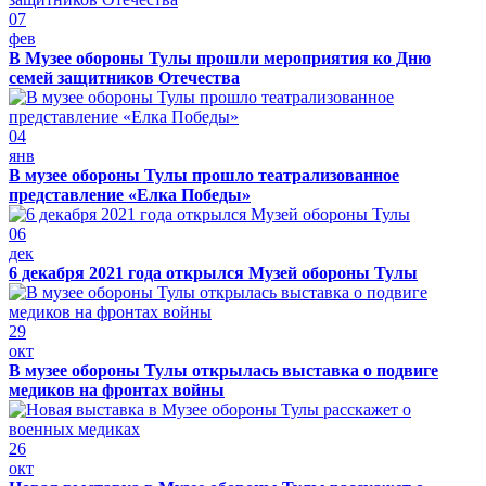
07
фев
В Музее обороны Тулы прошли мероприятия ко Дню
семей защитников Отечества
04
янв
В музее обороны Тулы прошло театрализованное
представление «Елка Победы»
06
дек
6 декабря 2021 года открылся Музей обороны Тулы
29
окт
В музее обороны Тулы открылась выставка о подвиге
медиков на фронтах войны
26
окт