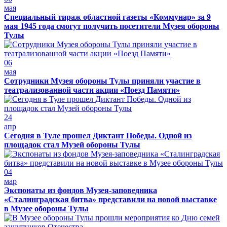
мая
Специальный тираж областной газеты «Коммунар» за 9
мая 1945 года смогут получить посетители Музея обороны
Тулы
06
мая
Сотрудники Музея обороны Тулы приняли участие в
театрализованной части акции «Поезд Памяти»
24
апр
Сегодня в Туле прошел Диктант Победы. Одной из
площадок стал Музей обороны Тулы
04
мар
Экспонаты из фондов Музея-заповедника
«Сталинградская битва» представили на новой выставке
в Музее обороны Тулы