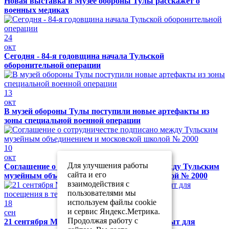
Новая выставка в Музее обороны Тулы расскажет о
военных медиках
24
окт
Сегодня - 84-я годовщина начала Тульской
оборонительной операции
13
окт
В музей обороны Тулы поступили новые артефакты из
зоны специальной военной операции
10
окт
Для улучшения работы
Соглашение о сотрудничестве подписано между Тульским
сайта и его
музейным объединением и московской школой № 2000
взаимодействия с
пользователями мы
используем файлы cookie
18
и сервис Яндекс.Метрика.
сен
Продолжая работу с
21 сентября Музей обороны Тулы будет закрыт для