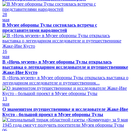
28
мая
В Музее обороны Тулы состоялась встреча с
представителями народностей
16
мая
В «Ночь музеев» в Музее обороны Тулы открылась
выставка о легендарном исследователе и путешественнике
Жаке-Иве Кусто
В «Ночь музеев» в Музее обороны Тулы открылась выставка о
легендарном исследователе и путешественник...
13
мая
О знаменитом путешественнике и исследователе Жаке-Иве
Кусто - большой проект в Музее обороны Тулы
06