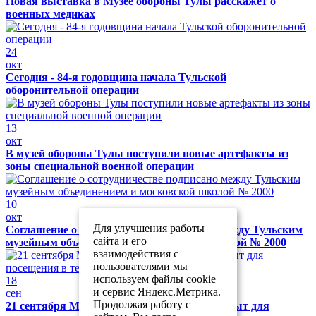
Новая выставка в Музее обороны Тулы расскажет о
военных медиках
24
окт
Сегодня - 84-я годовщина начала Тульской
оборонительной операции
13
окт
В музей обороны Тулы поступили новые артефакты из
зоны специальной военной операции
10
окт
Для улучшения работы
Соглашение о сотрудничестве подписано между Тульским
сайта и его
музейным объединением и московской школой № 2000
взаимодействия с
пользователями мы
используем файлы cookie
18
и сервис Яндекс.Метрика.
сен
Продолжая работу с
21 сентября Музей обороны Тулы будет закрыт для