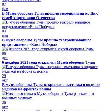
07
фев
В Музее обороны Тулы прошли мероприятия ко Дню
семей защитников Отечества
04
янв
В музее обороны Тулы прошло театрализованное
представление «Елка Победы»
06
дек
6 декабря 2021 года открылся Музей обороны Тулы
29
окт
В музее обороны Тулы открылась выставка о подвиге
медиков на фронтах войны
26
окт