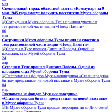
мая
Специальный тираж областной газеты «Коммунар» за 9
мая 1945 года смогут получить посетители Музея обороны
Тулы
06
мая
Сотрудники Музея обороны Тулы приняли участие в
театрализованной части акции «Поезд Памяти»
24
апр
Сегодня в Туле прошел Диктант Победы. Одной из
площадок стал Музей обороны Тулы
04
мар
Экспонаты из фондов Музея-заповедника
«Сталинградская битва» представили на новой выставке
в Музее обороны Тулы