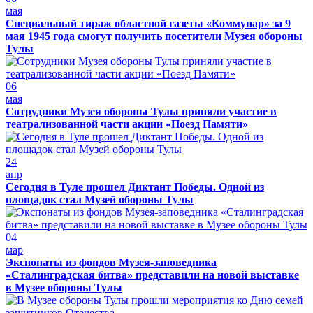
мая
Специальный тираж областной газеты «Коммунар» за 9
мая 1945 года смогут получить посетители Музея обороны
Тулы
06
мая
Сотрудники Музея обороны Тулы приняли участие в
театрализованной части акции «Поезд Памяти»
24
апр
Сегодня в Туле прошел Диктант Победы. Одной из
площадок стал Музей обороны Тулы
04
мар
Экспонаты из фондов Музея-заповедника
«Сталинградская битва» представили на новой выставке
в Музее обороны Тулы