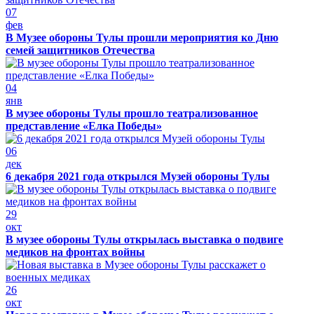
07
фев
В Музее обороны Тулы прошли мероприятия ко Дню
семей защитников Отечества
04
янв
В музее обороны Тулы прошло театрализованное
представление «Елка Победы»
06
дек
6 декабря 2021 года открылся Музей обороны Тулы
29
окт
В музее обороны Тулы открылась выставка о подвиге
медиков на фронтах войны
26
окт