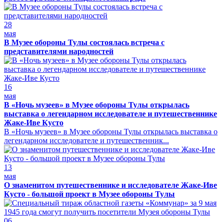
28
мая
В Музее обороны Тулы состоялась встреча с
представителями народностей
16
мая
В «Ночь музеев» в Музее обороны Тулы открылась
выставка о легендарном исследователе и путешественнике
Жаке-Иве Кусто
В «Ночь музеев» в Музее обороны Тулы открылась выставка о
легендарном исследователе и путешественник...
13
мая
О знаменитом путешественнике и исследователе Жаке-Иве
Кусто - большой проект в Музее обороны Тулы
06