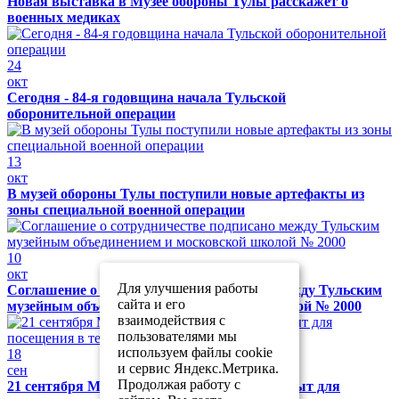
Новая выставка в Музее обороны Тулы расскажет о
военных медиках
24
окт
Сегодня - 84-я годовщина начала Тульской
оборонительной операции
13
окт
В музей обороны Тулы поступили новые артефакты из
зоны специальной военной операции
10
окт
Для улучшения работы
Соглашение о сотрудничестве подписано между Тульским
сайта и его
музейным объединением и московской школой № 2000
взаимодействия с
пользователями мы
используем файлы cookie
18
и сервис Яндекс.Метрика.
сен
Продолжая работу с
21 сентября Музей обороны Тулы будет закрыт для