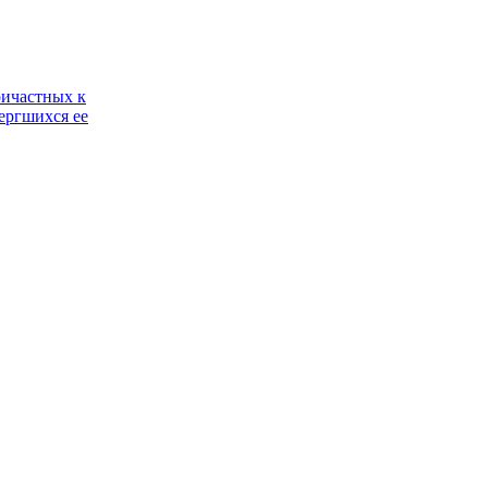
ричастных к
ергшихся ее