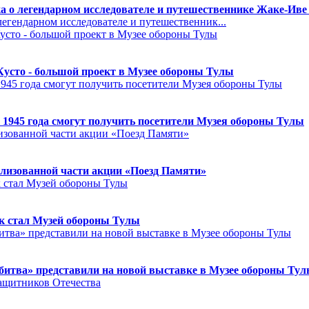
а о легендарном исследователе и путешественнике Жаке-Иве
егендарном исследователе и путешественник...
Кусто - большой проект в Музее обороны Тулы
 1945 года смогут получить посетители Музея обороны Тулы
лизованной части акции «Поезд Памяти»
к стал Музей обороны Тулы
битва» представили на новой выставке в Музее обороны Ту