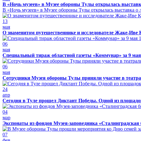
В «Ночь музеев» в Музее обороны Тулы открылась выставк
В «Ночь музеев» в Музее обороны Тулы открылась выставка о л
13
мая
О знаменитом путешественнике и исследователе Жаке-Иве 
06
мая
Специальный тираж областной газеты «Коммунар» за 9 мая
06
мая
Сотрудники Музея обороны Тулы приняли участие в театра
24
апр
Сегодня в Туле прошел Диктант Победы. Одной из площадо
04
мар
Экспонаты из фондов Музея-заповедника «Сталинградская 
07
фев