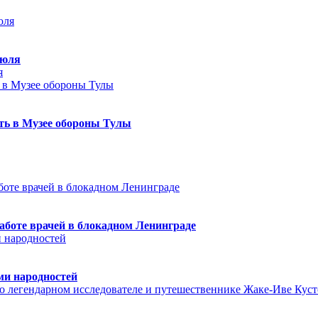
июля
я
еть в Музее обороны Тулы
аботе врачей в блокадном Ленинграде
ми народностей