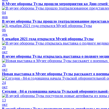
В Музее обороны Тулы прошли мероприятия ко Дню семей 
04
янв
В музее обороны Тулы прошло театрализованное представ
06
дек
6 декабря 2021 года открылся Музей обороны Тулы
29
окт
В музее обороны Тулы открылась выставка о подвиге меди
26
окт
Новая выставка в Музее обороны Тулы расскажет о военн
24
окт
Сегодня - 84-я годовщина начала Тульской оборонительной
13
окт
В музей обороны Тулы поступили новые артефакты из зоны