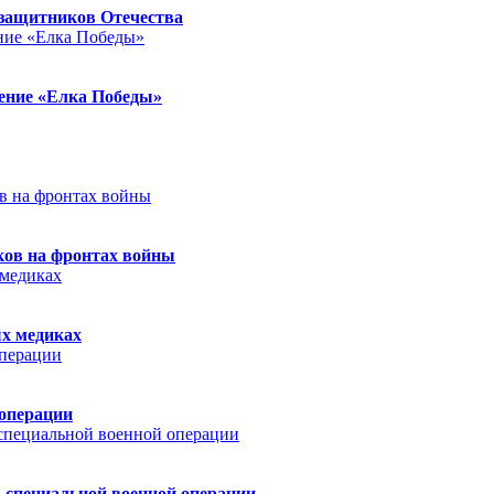
защитников Отечества
ление «Елка Победы»
ков на фронтах войны
ых медиках
 операции
 специальной военной операции