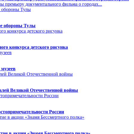
 премьеру документального фильма о городах...
ее обороны Тулы
го конкурса детского рисунка
 музеев
далей Великой Отечественной войны
остопримечательности России
тие в акции «Знамя Бессмертного полка»