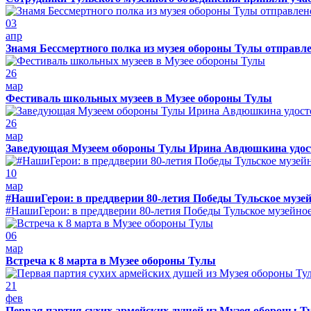
03
апр
Знамя Бессмертного полка из музея обороны Тулы отправле
26
мар
Фестиваль школьных музеев в Музее обороны Тулы
26
мар
Заведующая Музеем обороны Тулы Ирина Авдюшкина удостое
10
мар
#НашиГерои: в преддверии 80-летия Победы Тульское музейн
#НашиГерои: в преддверии 80-летия Победы Тульское музейное о
06
мар
Встреча к 8 марта в Музее обороны Тулы
21
фев
Первая партия сухих армейских душей из Музея обороны Т