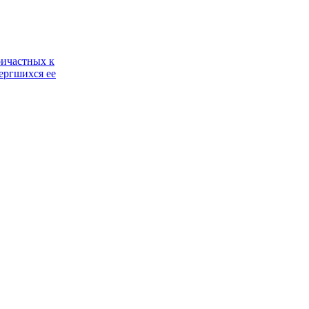
ричастных к
ергшихся ее