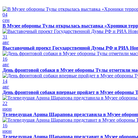
04
сен
В Музее обороны Тулы открылась выставка «Хроники терр
31
авг
Выставочный проект Государственной Думы РФ и РИА Нов
16
авг
День фронтовой собаки в Музее обороны Тулы отметили м
14
авг
День фронтовой собаки впервые пройдет в Музее обороны 
22
июн
Телеведущая Арина Шарапова представила в Музее обороны
16
июн
Телеведущая Арина Шарапова представит в Музее обороны 