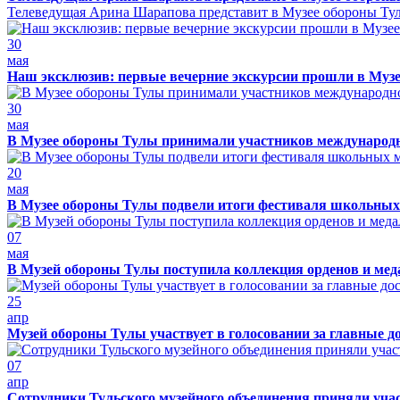
Телеведущая Арина Шарапова представит в Музее обороны Тулы
30
мая
Наш эксклюзив: первые вечерние экскурсии прошли в Муз
30
мая
В Музее обороны Тулы принимали участников международно
20
мая
В Музее обороны Тулы подвели итоги фестиваля школьных
07
мая
В Музей обороны Тулы поступила коллекция орденов и ме
25
апр
Музей обороны Тулы участвует в голосовании за главные д
07
апр
Сотрудники Тульского музейного объединения приняли учас