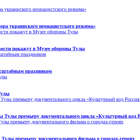
ора украинского неонацистского режима»
ости покажут в Музее обороны Тулы
асштабным праздником
Тулы
 Тулы премьеру документального цикла «Культурный код Ро
Тулы премьеру документального фильма о городах-героях