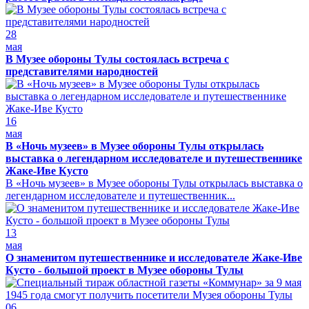
28
мая
В Музее обороны Тулы состоялась встреча с
представителями народностей
16
мая
В «Ночь музеев» в Музее обороны Тулы открылась
выставка о легендарном исследователе и путешественнике
Жаке-Иве Кусто
В «Ночь музеев» в Музее обороны Тулы открылась выставка о
легендарном исследователе и путешественник...
13
мая
О знаменитом путешественнике и исследователе Жаке-Иве
Кусто - большой проект в Музее обороны Тулы
06