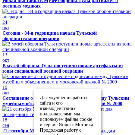
Новая выставка в Музее обороны Тулы расскажет о
военных медиках
24
окт
Сегодня - 84-я годовщина начала Тульской
оборонительной операции
13
окт
В музей обороны Тулы поступили новые артефакты из
зоны специальной военной операции
10
окт
Для улучшения работы
Соглашение о сотрудничестве подписано между Тульским
сайта и его
музейным объединением и московской школой № 2000
взаимодействия с
пользователями мы
используем файлы cookie
18
и сервис Яндекс.Метрика.
сен
Продолжая работу с
21 сентября Музей обороны Тулы будет закрыт для