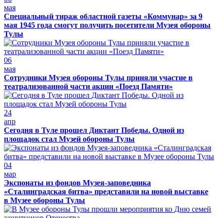
мая
Специальный тираж областной газеты «Коммунар» за 9
мая 1945 года смогут получить посетители Музея обороны
Тулы
06
мая
Сотрудники Музея обороны Тулы приняли участие в
театрализованной части акции «Поезд Памяти»
24
апр
Сегодня в Туле прошел Диктант Победы. Одной из
площадок стал Музей обороны Тулы
04
мар
Экспонаты из фондов Музея-заповедника
«Сталинградская битва» представили на новой выставке
в Музее обороны Тулы