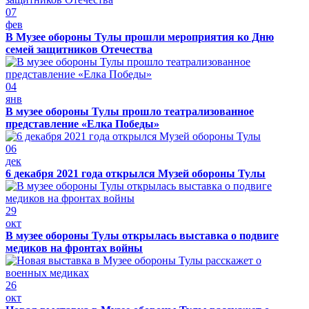
07
фев
В Музее обороны Тулы прошли мероприятия ко Дню
семей защитников Отечества
04
янв
В музее обороны Тулы прошло театрализованное
представление «Елка Победы»
06
дек
6 декабря 2021 года открылся Музей обороны Тулы
29
окт
В музее обороны Тулы открылась выставка о подвиге
медиков на фронтах войны
26
окт