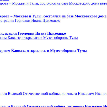
героев – Москвы и Тулы, состоялся на базе Московского дом
нистрации Горловки Ивана Приходько
ерном Кавказе, открылась в Музее обороны Тулы
ераном Великой Отечественной войны, летчиком Николаем 