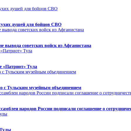
сухих душей для бойцов СВО
е вывода советских войск из Афганистана
е «Патриот» Тула
но с Тульским музейным объединением
ссамблеи народов России подписали соглашение о сотрудниче
 Тулы