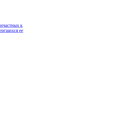
ричастных к
ергшихся ее