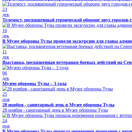
23
дек
Телемост, посвященный героической обороне двух городов-
16
дек
В Музее обороны Тулы провели экскурсию для главы адми
11
дек
Выставка, посвященная ветеранам боевых действий на Сев
06
дек
Музею обороны Тулы – 3 года
25
ноя
28 ноября - санитарный день в Музее обороны Тулы
28 ноября - санитарный день в Музее обороны Тулы
24
ноя
В Музее обороны Тулы прошла церемония прощания с вет