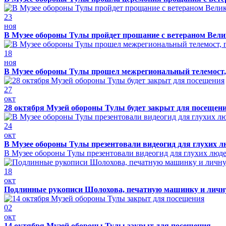
23
ноя
В Музее обороны Тулы пройдет прощание с ветераном Ве
18
ноя
В Музее обороны Тулы прошел межрегиональный телемост, 
27
окт
28 октября Музей обороны Тулы будет закрыт для посещен
24
окт
В Музее обороны Тулы презентовали видеогид для глухих л
В Музее обороны Тулы презентовали видеогид для глухих люд
18
окт
Подлинные рукописи Шолохова, печатную машинку и личну
02
окт
14 октября Музей обороны Тулы закрыт для посещения