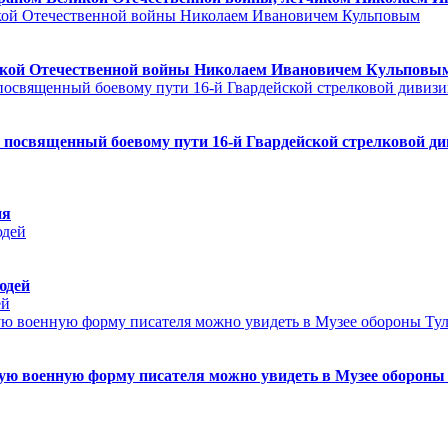
ликой Отечественной войны Николаем Ивановичем Кульповы
посвященный боевому пути 16-й Гвардейской стрелковой див
ия
юдей
ей
ю военную форму писателя можно увидеть в Музее обороны