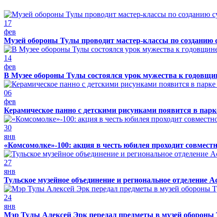
17
фев
Музей обороны Тулы проводит мастер-классы по созданию 
14
фев
В Музее обороны Тулы состоялся урок мужества к годовщин
06
фев
Керамическое панно с детскими рисунками появится в парк
30
янв
«Комсомолке»-100: акция в честь юбилея проходит совмест
27
янв
Тульское музейное объединение и региональное отделение А
24
янв
Мэр Тулы Алексей Эрк передал предметы в музей обороны