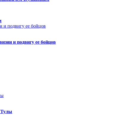
м
изии и подвигу ее бойцов
 Тулы