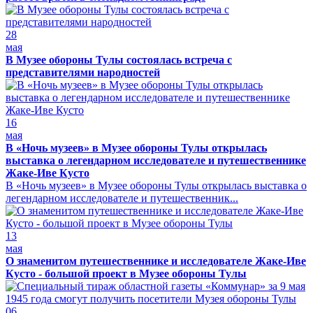
28
мая
В Музее обороны Тулы состоялась встреча с
представителями народностей
16
мая
В «Ночь музеев» в Музее обороны Тулы открылась
выставка о легендарном исследователе и путешественнике
Жаке-Иве Кусто
В «Ночь музеев» в Музее обороны Тулы открылась выставка о
легендарном исследователе и путешественник...
13
мая
О знаменитом путешественнике и исследователе Жаке-Иве
Кусто - большой проект в Музее обороны Тулы
06