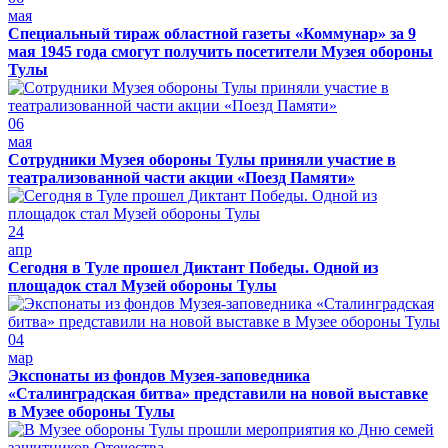
мая
Специальный тираж областной газеты «Коммунар» за 9
мая 1945 года смогут получить посетители Музея обороны
Тулы
06
мая
Сотрудники Музея обороны Тулы приняли участие в
театрализованной части акции «Поезд Памяти»
24
апр
Сегодня в Туле прошел Диктант Победы. Одной из
площадок стал Музей обороны Тулы
04
мар
Экспонаты из фондов Музея-заповедника
«Сталинградская битва» представили на новой выставке
в Музее обороны Тулы