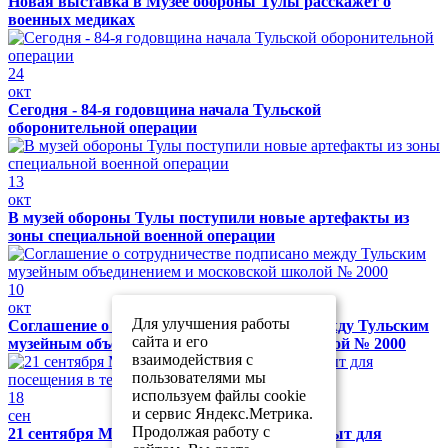
Новая выставка в Музее обороны Тулы расскажет о
военных медиках
24
окт
Сегодня - 84-я годовщина начала Тульской
оборонительной операции
13
окт
В музей обороны Тулы поступили новые артефакты из
зоны специальной военной операции
10
окт
Для улучшения работы
Соглашение о сотрудничестве подписано между Тульским
сайта и его
музейным объединением и московской школой № 2000
взаимодействия с
пользователями мы
используем файлы cookie
18
и сервис Яндекс.Метрика.
сен
Продолжая работу с
21 сентября Музей обороны Тулы будет закрыт для