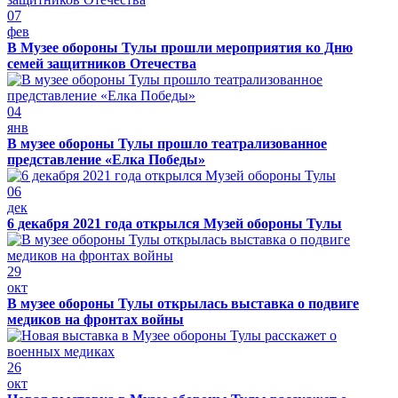
07
фев
В Музее обороны Тулы прошли мероприятия ко Дню
семей защитников Отечества
04
янв
В музее обороны Тулы прошло театрализованное
представление «Елка Победы»
06
дек
6 декабря 2021 года открылся Музей обороны Тулы
29
окт
В музее обороны Тулы открылась выставка о подвиге
медиков на фронтах войны
26
окт