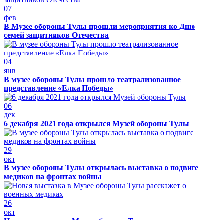
07
фев
В Музее обороны Тулы прошли мероприятия ко Дню
семей защитников Отечества
04
янв
В музее обороны Тулы прошло театрализованное
представление «Елка Победы»
06
дек
6 декабря 2021 года открылся Музей обороны Тулы
29
окт
В музее обороны Тулы открылась выставка о подвиге
медиков на фронтах войны
26
окт