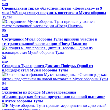
мая
Специальный тираж областной газеты «Коммунар» за 9
мая 1945 года смогут получить посетители Музея обороны
Тулы
06
мая
Сотрудники Музея обороны Тулы приняли участие в
театрализованной части акции «Поезд Памяти»
24
апр
Сегодня в Туле прошел Диктант Победы. Одной из
площадок стал Музей обороны Тулы
04
мар
Экспонаты из фондов Музея-заповедника
«Сталинградская битва» представили на новой выставке
в Музее обороны Тулы