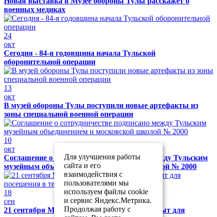
Новая выставка в Музее обороны Тулы расскажет о
военных медиках
24
окт
Сегодня - 84-я годовщина начала Тульской
оборонительной операции
13
окт
В музей обороны Тулы поступили новые артефакты из
зоны специальной военной операции
10
окт
Для улучшения работы
Соглашение о сотрудничестве подписано между Тульским
сайта и его
музейным объединением и московской школой № 2000
взаимодействия с
пользователями мы
используем файлы cookie
18
и сервис Яндекс.Метрика.
сен
Продолжая работу с
21 сентября Музей обороны Тулы будет закрыт для