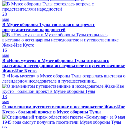
28
мая
В Музее обороны Тулы состоялась встреча с
представителями народностей
16
мая
В «Ночь музеев» в Музее обороны Тулы открылась
выставка о легендарном исследователе и путешественнике
Жаке-Иве Кусто
В «Ночь музеев» в Музее обороны Тулы открылась выставка о
легендарном исследователе и путешественник...
13
мая
О знаменитом путешественнике и исследователе Жаке-Иве
Кусто - большой проект в Музее обороны Тулы
06