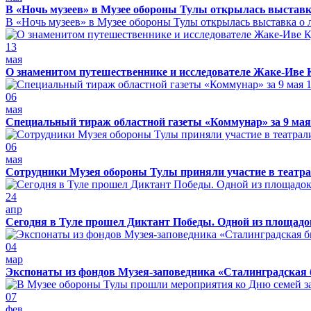
В «Ночь музеев» в Музее обороны Тулы открылась выставк
В «Ночь музеев» в Музее обороны Тулы открылась выставка о л
13
мая
О знаменитом путешественнике и исследователе Жаке-Иве 
06
мая
Специальный тираж областной газеты «Коммунар» за 9 мая
06
мая
Сотрудники Музея обороны Тулы приняли участие в театра
24
апр
Сегодня в Туле прошел Диктант Победы. Одной из площадо
04
мар
Экспонаты из фондов Музея-заповедника «Сталинградская 
07
фев