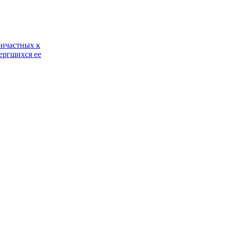
ричастных к
ергшихся ее