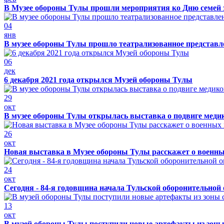
В Музее обороны Тулы прошли мероприятия ко Дню семей 
04
янв
В музее обороны Тулы прошло театрализованное представ
06
дек
6 декабря 2021 года открылся Музей обороны Тулы
29
окт
В музее обороны Тулы открылась выставка о подвиге меди
26
окт
Новая выставка в Музее обороны Тулы расскажет о военн
24
окт
Сегодня - 84-я годовщина начала Тульской оборонительной
13
окт
В музей обороны Тулы поступили новые артефакты из зоны