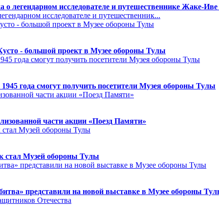
а о легендарном исследователе и путешественнике Жаке-Иве
егендарном исследователе и путешественник...
Кусто - большой проект в Музее обороны Тулы
 1945 года смогут получить посетители Музея обороны Тулы
лизованной части акции «Поезд Памяти»
к стал Музей обороны Тулы
битва» представили на новой выставке в Музее обороны Ту