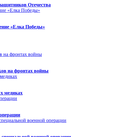
защитников Отечества
ление «Елка Победы»
ков на фронтах войны
ых медиках
 операции
 специальной военной операции