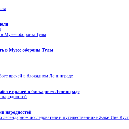
июля
я
еть в Музее обороны Тулы
аботе врачей в блокадном Ленинграде
ми народностей