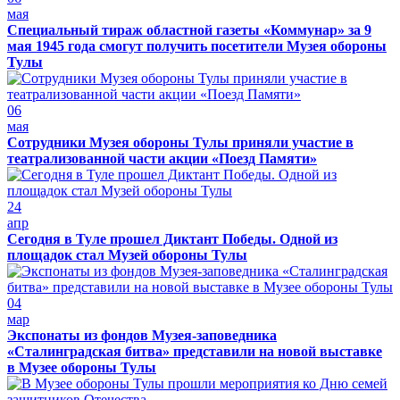
мая
Специальный тираж областной газеты «Коммунар» за 9
мая 1945 года смогут получить посетители Музея обороны
Тулы
06
мая
Сотрудники Музея обороны Тулы приняли участие в
театрализованной части акции «Поезд Памяти»
24
апр
Сегодня в Туле прошел Диктант Победы. Одной из
площадок стал Музей обороны Тулы
04
мар
Экспонаты из фондов Музея-заповедника
«Сталинградская битва» представили на новой выставке
в Музее обороны Тулы