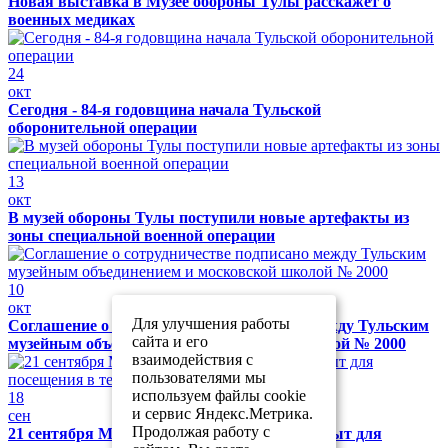
Новая выставка в Музее обороны Тулы расскажет о
военных медиках
24
окт
Сегодня - 84-я годовщина начала Тульской
оборонительной операции
13
окт
В музей обороны Тулы поступили новые артефакты из
зоны специальной военной операции
10
окт
Для улучшения работы
Соглашение о сотрудничестве подписано между Тульским
сайта и его
музейным объединением и московской школой № 2000
взаимодействия с
пользователями мы
используем файлы cookie
18
и сервис Яндекс.Метрика.
сен
Продолжая работу с
21 сентября Музей обороны Тулы будет закрыт для