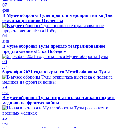
07
фев
В Музее обороны Тулы прошли мероприятия ко Дню
семей защитников Отечества
04
янв
В музее обороны Тулы прошло театрализованное
представление «Елка Победы»
06
дек
6 декабря 2021 года открылся Музей обороны Тулы
29
окт
В музее обороны Тулы открылась выставка о подвиге
медиков на фронтах войны
26
окт