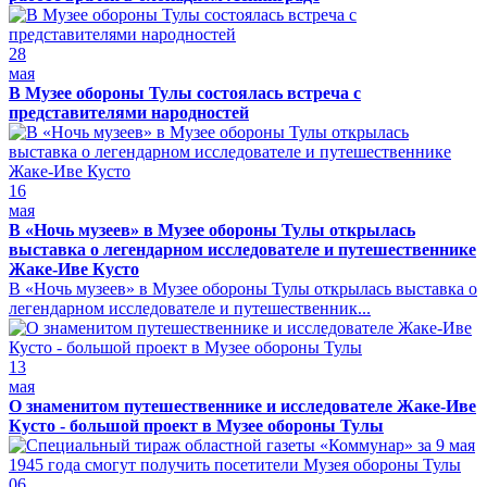
28
мая
В Музее обороны Тулы состоялась встреча с
представителями народностей
16
мая
В «Ночь музеев» в Музее обороны Тулы открылась
выставка о легендарном исследователе и путешественнике
Жаке-Иве Кусто
В «Ночь музеев» в Музее обороны Тулы открылась выставка о
легендарном исследователе и путешественник...
13
мая
О знаменитом путешественнике и исследователе Жаке-Иве
Кусто - большой проект в Музее обороны Тулы
06