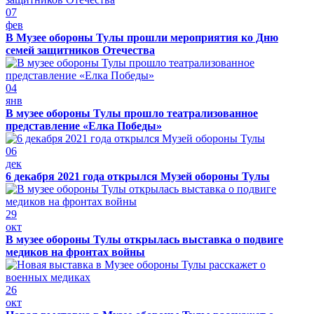
07
фев
В Музее обороны Тулы прошли мероприятия ко Дню
семей защитников Отечества
04
янв
В музее обороны Тулы прошло театрализованное
представление «Елка Победы»
06
дек
6 декабря 2021 года открылся Музей обороны Тулы
29
окт
В музее обороны Тулы открылась выставка о подвиге
медиков на фронтах войны
26
окт