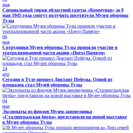
мая
Специальный тираж областной газеты «Коммунар» за 9
мая 1945 года смогут получить посетители Музея обороны
Тулы
06
мая
Сотрудники Музея обороны Тулы приняли участие в
театрализованной части акции «Поезд Памяти»
24
апр
Сегодня в Туле прошел Диктант Победы. Одной из
площадок стал Музей обороны Тулы
04
мар
Экспонаты из фондов Музея-заповедника
«Сталинградская битва» представили на новой выставке
в Музее обороны Тулы