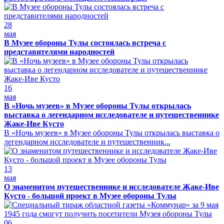
28
мая
В Музее обороны Тулы состоялась встреча с
представителями народностей
16
мая
В «Ночь музеев» в Музее обороны Тулы открылась
выставка о легендарном исследователе и путешественнике
Жаке-Иве Кусто
В «Ночь музеев» в Музее обороны Тулы открылась выставка о
легендарном исследователе и путешественник...
13
мая
О знаменитом путешественнике и исследователе Жаке-Иве
Кусто - большой проект в Музее обороны Тулы
06