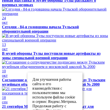
Новая выставка в Музее обороны Тулы расскажет о
военных медиках
24
окт
Сегодня - 84-я годовщина начала Тульской
оборонительной операции
13
окт
В музей обороны Тулы поступили новые артефакты из
зоны специальной военной операции
10
окт
Для улучшения работы
Соглашение о сотрудничестве подписано между Тульским
сайта и его
музейным объединением и московской школой № 2000
взаимодействия с
пользователями мы
используем файлы cookie
18
и сервис Яндекс.Метрика.
сен
Продолжая работу с
21 сентября Музей обороны Тулы будет закрыт для