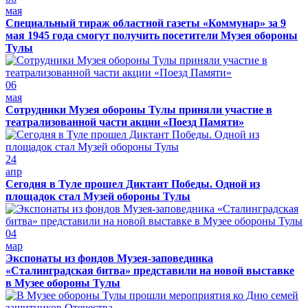
мая
Специальный тираж областной газеты «Коммунар» за 9
мая 1945 года смогут получить посетители Музея обороны
Тулы
06
мая
Сотрудники Музея обороны Тулы приняли участие в
театрализованной части акции «Поезд Памяти»
24
апр
Сегодня в Туле прошел Диктант Победы. Одной из
площадок стал Музей обороны Тулы
04
мар
Экспонаты из фондов Музея-заповедника
«Сталинградская битва» представили на новой выставке
в Музее обороны Тулы