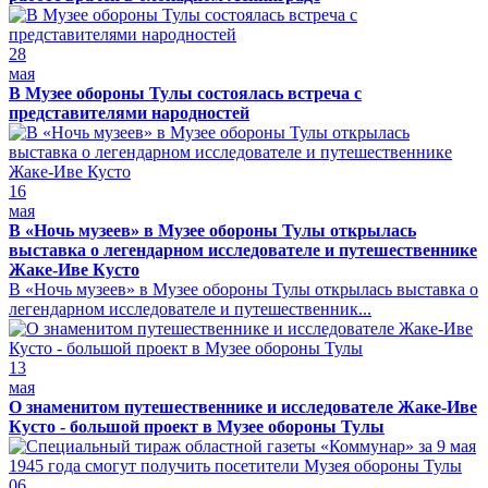
28
мая
В Музее обороны Тулы состоялась встреча с
представителями народностей
16
мая
В «Ночь музеев» в Музее обороны Тулы открылась
выставка о легендарном исследователе и путешественнике
Жаке-Иве Кусто
В «Ночь музеев» в Музее обороны Тулы открылась выставка о
легендарном исследователе и путешественник...
13
мая
О знаменитом путешественнике и исследователе Жаке-Иве
Кусто - большой проект в Музее обороны Тулы
06