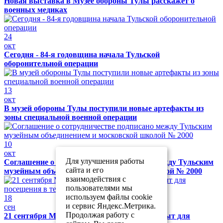
Новая выставка в Музее обороны Тулы расскажет о
военных медиках
24
окт
Сегодня - 84-я годовщина начала Тульской
оборонительной операции
13
окт
В музей обороны Тулы поступили новые артефакты из
зоны специальной военной операции
10
окт
Для улучшения работы
Соглашение о сотрудничестве подписано между Тульским
сайта и его
музейным объединением и московской школой № 2000
взаимодействия с
пользователями мы
используем файлы cookie
18
и сервис Яндекс.Метрика.
сен
Продолжая работу с
21 сентября Музей обороны Тулы будет закрыт для