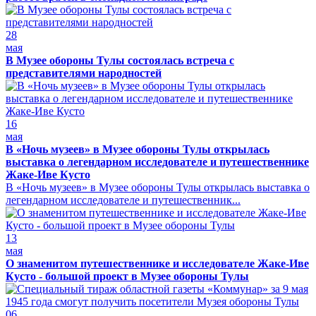
28
мая
В Музее обороны Тулы состоялась встреча с
представителями народностей
16
мая
В «Ночь музеев» в Музее обороны Тулы открылась
выставка о легендарном исследователе и путешественнике
Жаке-Иве Кусто
В «Ночь музеев» в Музее обороны Тулы открылась выставка о
легендарном исследователе и путешественник...
13
мая
О знаменитом путешественнике и исследователе Жаке-Иве
Кусто - большой проект в Музее обороны Тулы
06