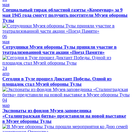
мая
Специальный тираж областной газеты «Коммунар» за 9
мая 1945 года смогут получить посетители Музея обороны
Тулы
06
мая
Сотрудники Музея обороны Тулы приняли участие в
театрализованной части акции «Поезд Памяти»
24
апр
Сегодня в Туле прошел Диктант Победы. Одной из
площадок стал Музей обороны Тулы
04
мар
Экспонаты из фондов Музея-заповедника
«Сталинградская битва» представили на новой выставке
в Музее обороны Тулы