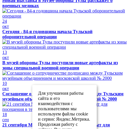
Новая выставка в Музее обороны Тулы расскажет о
военных медиках
24
окт
Сегодня - 84-я годовщина начала Тульской
оборонительной операции
13
окт
В музей обороны Тулы поступили новые артефакты из
зоны специальной военной операции
10
окт
Для улучшения работы
Соглашение о сотрудничестве подписано между Тульским
сайта и его
музейным объединением и московской школой № 2000
взаимодействия с
пользователями мы
используем файлы cookie
18
и сервис Яндекс.Метрика.
сен
Продолжая работу с
21 сентября Музей обороны Тулы будет закрыт для