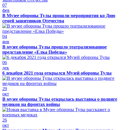
07
фев
В Музее обороны Тулы прошли мероприятия ко Дню
семей защитников Отечества
04
янв
В музее обороны Тулы прошло театрализованное
представление «Елка Победы»
06
дек
6 декабря 2021 года открылся Музей обороны Тулы
29
окт
В музее обороны Тулы открылась выставка о подвиге
медиков на фронтах войны
26
окт