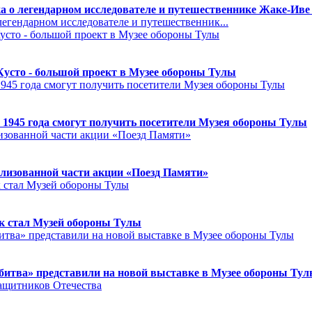
а о легендарном исследователе и путешественнике Жаке-Иве
егендарном исследователе и путешественник...
Кусто - большой проект в Музее обороны Тулы
 1945 года смогут получить посетители Музея обороны Тулы
лизованной части акции «Поезд Памяти»
к стал Музей обороны Тулы
битва» представили на новой выставке в Музее обороны Ту