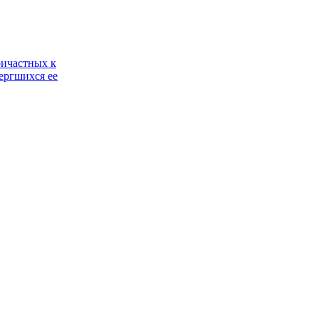
ричастных к
ергшихся ее