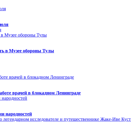
июля
я
еть в Музее обороны Тулы
аботе врачей в блокадном Ленинграде
ми народностей