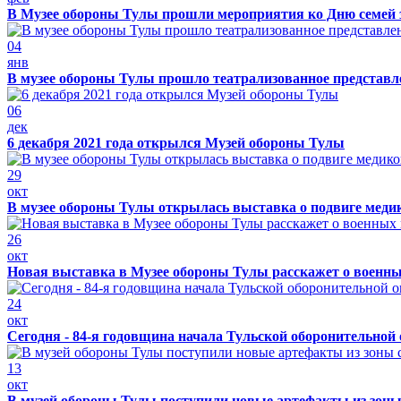
В Музее обороны Тулы прошли мероприятия ко Дню семей 
04
янв
В музее обороны Тулы прошло театрализованное представ
06
дек
6 декабря 2021 года открылся Музей обороны Тулы
29
окт
В музее обороны Тулы открылась выставка о подвиге меди
26
окт
Новая выставка в Музее обороны Тулы расскажет о военн
24
окт
Сегодня - 84-я годовщина начала Тульской оборонительной
13
окт
В музей обороны Тулы поступили новые артефакты из зоны