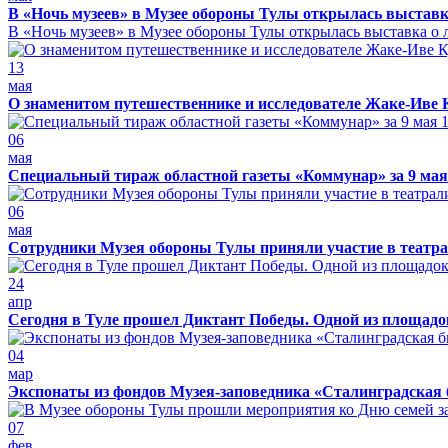
В «Ночь музеев» в Музее обороны Тулы открылась выставк
В «Ночь музеев» в Музее обороны Тулы открылась выставка о л
13
мая
О знаменитом путешественнике и исследователе Жаке-Иве 
06
мая
Специальный тираж областной газеты «Коммунар» за 9 мая
06
мая
Сотрудники Музея обороны Тулы приняли участие в театра
24
апр
Сегодня в Туле прошел Диктант Победы. Одной из площадо
04
мар
Экспонаты из фондов Музея-заповедника «Сталинградская 
07
фев