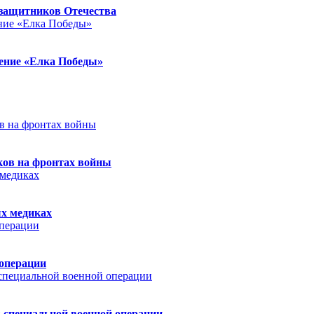
защитников Отечества
ление «Елка Победы»
ков на фронтах войны
ых медиках
 операции
 специальной военной операции