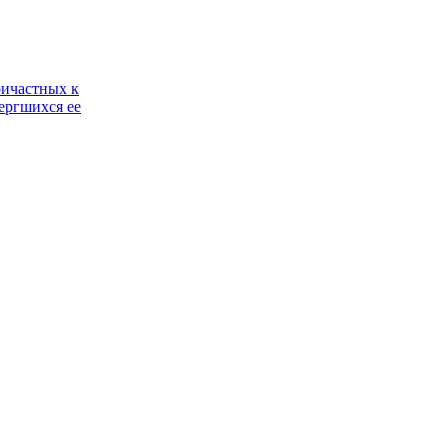
ричастных к
ергшихся ее