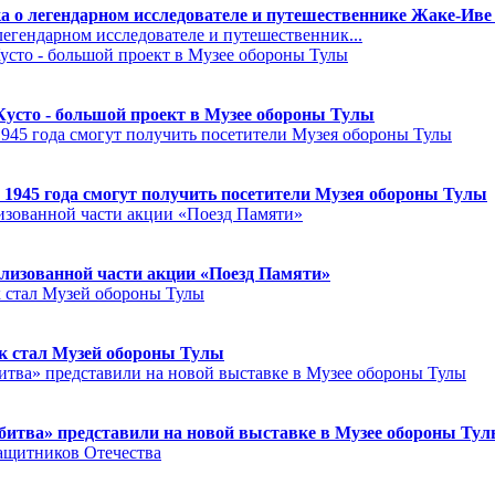
а о легендарном исследователе и путешественнике Жаке-Иве
егендарном исследователе и путешественник...
Кусто - большой проект в Музее обороны Тулы
 1945 года смогут получить посетители Музея обороны Тулы
лизованной части акции «Поезд Памяти»
к стал Музей обороны Тулы
битва» представили на новой выставке в Музее обороны Ту