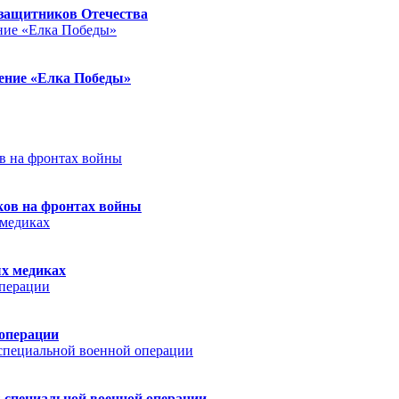
защитников Отечества
ление «Елка Победы»
ков на фронтах войны
ых медиках
 операции
 специальной военной операции