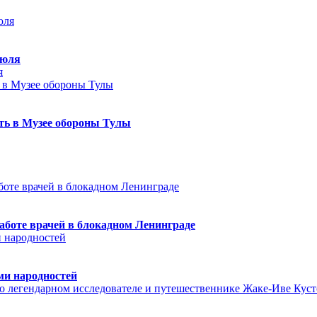
июля
я
еть в Музее обороны Тулы
аботе врачей в блокадном Ленинграде
ми народностей