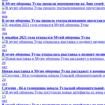
В Музее обороны Тулы прошли мероприятия ко Дню семей 
04
янв
В музее обороны Тулы прошло театрализованное представ
06
дек
6 декабря 2021 года открылся Музей обороны Тулы
29
окт
В музее обороны Тулы открылась выставка о подвиге меди
26
окт
Новая выставка в Музее обороны Тулы расскажет о военн
24
окт
Сегодня - 84-я годовщина начала Тульской оборонительной
13
окт
В музей обороны Тулы поступили новые артефакты из зоны