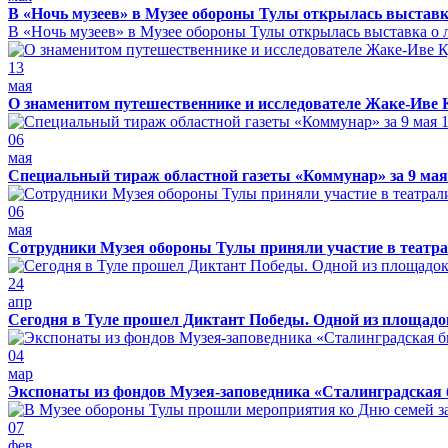
В «Ночь музеев» в Музее обороны Тулы открылась выставк
В «Ночь музеев» в Музее обороны Тулы открылась выставка о л
13
мая
О знаменитом путешественнике и исследователе Жаке-Иве 
06
мая
Специальный тираж областной газеты «Коммунар» за 9 мая
06
мая
Сотрудники Музея обороны Тулы приняли участие в театра
24
апр
Сегодня в Туле прошел Диктант Победы. Одной из площадо
04
мар
Экспонаты из фондов Музея-заповедника «Сталинградская 
07
фев