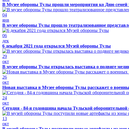
В Музее обороны Тулы прошли мероприятия ко Дню семей 
04
янв
В музее обороны Тулы прошло театрализованное представ
06
дек
6 декабря 2021 года открылся Музей обороны Тулы
29
окт
В музее обороны Тулы открылась выставка о подвиге меди
26
окт
Новая выставка в Музее обороны Тулы расскажет о военн
24
окт
Сегодня - 84-я годовщина начала Тульской оборонительной
13
окт
В музей обороны Тулы поступили новые артефакты из зоны