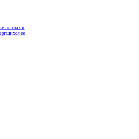
ричастных к
ергшихся ее