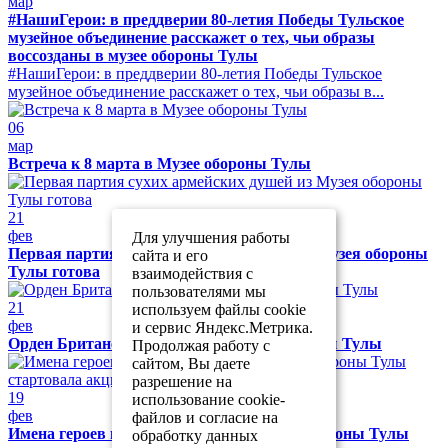
мар
#НашиГерои: в преддверии 80-летия Победы Тульское
музейное объединение расскажет о тех, чьи образы
воссозданы в музее обороны Тулы
#НашиГерои: в преддверии 80-летия Победы Тульское
музейное объединение расскажет о тех, чьи образы в...
06
мар
Встреча к 8 марта в Музее обороны Тулы
21
фев
Для улучшения работы
Первая партия сухих армейских душей из Музея обороны
сайта и его
Тулы готова
взаимодействия с
пользователями мы
21
используем файлы cookie
фев
и сервис Яндекс.Метрика.
Орден Британской империи в Музее обороны Тулы
Продолжая работу с
сайтом, Вы даете
разрешение на
19
использование cookie-
фев
файлов и согласие на
Имена героев на одном полотне: в музее обороны Тулы
обработку данных