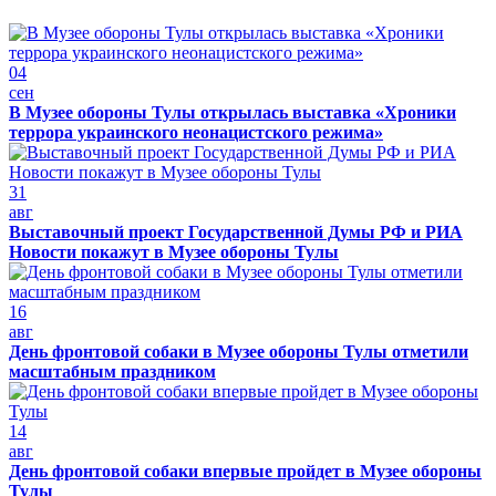
04
сен
В Музее обороны Тулы открылась выставка «Хроники
террора украинского неонацистского режима»
31
авг
Выставочный проект Государственной Думы РФ и РИА
Новости покажут в Музее обороны Тулы
16
авг
День фронтовой собаки в Музее обороны Тулы отметили
масштабным праздником
14
авг
День фронтовой собаки впервые пройдет в Музее обороны
Тулы