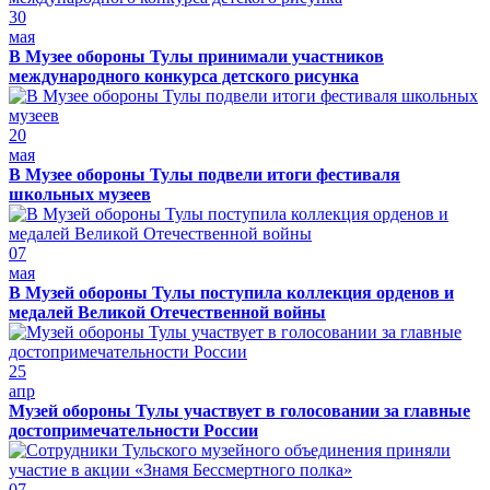
30
мая
В Музее обороны Тулы принимали участников
международного конкурса детского рисунка
20
мая
В Музее обороны Тулы подвели итоги фестиваля
школьных музеев
07
мая
В Музей обороны Тулы поступила коллекция орденов и
медалей Великой Отечественной войны
25
апр
Музей обороны Тулы участвует в голосовании за главные
достопримечательности России
07