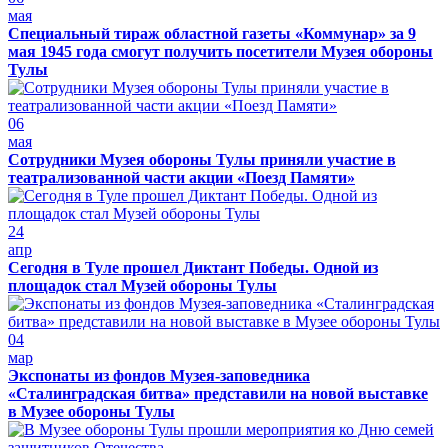
мая
Специальный тираж областной газеты «Коммунар» за 9
мая 1945 года смогут получить посетители Музея обороны
Тулы
06
мая
Сотрудники Музея обороны Тулы приняли участие в
театрализованной части акции «Поезд Памяти»
24
апр
Сегодня в Туле прошел Диктант Победы. Одной из
площадок стал Музей обороны Тулы
04
мар
Экспонаты из фондов Музея-заповедника
«Сталинградская битва» представили на новой выставке
в Музее обороны Тулы