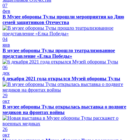
07
фев
В Музее обороны Тулы прошли мероприятия ко Дню
семей защитников Отечества
04
янв
В музее обороны Тулы прошло театрализованное
представление «Елка Победы»
06
дек
6 декабря 2021 года открылся Музей обороны Тулы
29
окт
В музее обороны Тулы открылась выставка о подвиге
медиков на фронтах войны
26
окт