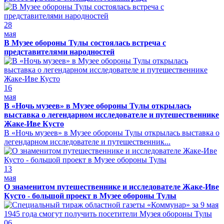
28
мая
В Музее обороны Тулы состоялась встреча с
представителями народностей
16
мая
В «Ночь музеев» в Музее обороны Тулы открылась
выставка о легендарном исследователе и путешественнике
Жаке-Иве Кусто
В «Ночь музеев» в Музее обороны Тулы открылась выставка о
легендарном исследователе и путешественник...
13
мая
О знаменитом путешественнике и исследователе Жаке-Иве
Кусто - большой проект в Музее обороны Тулы
06