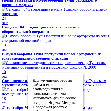
Новая выставка в Музее обороны Тулы расскажет о
военных медиках
24
окт
Сегодня - 84-я годовщина начала Тульской
оборонительной операции
13
окт
В музей обороны Тулы поступили новые артефакты из
зоны специальной военной операции
10
окт
Для улучшения работы
Соглашение о сотрудничестве подписано между Тульским
сайта и его
музейным объединением и московской школой № 2000
взаимодействия с
пользователями мы
используем файлы cookie
18
и сервис Яндекс.Метрика.
сен
Продолжая работу с
21 сентября Музей обороны Тулы будет закрыт для