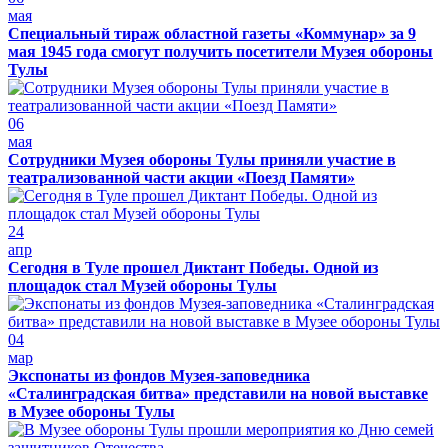
мая
Специальный тираж областной газеты «Коммунар» за 9
мая 1945 года смогут получить посетители Музея обороны
Тулы
06
мая
Сотрудники Музея обороны Тулы приняли участие в
театрализованной части акции «Поезд Памяти»
24
апр
Сегодня в Туле прошел Диктант Победы. Одной из
площадок стал Музей обороны Тулы
04
мар
Экспонаты из фондов Музея-заповедника
«Сталинградская битва» представили на новой выставке
в Музее обороны Тулы