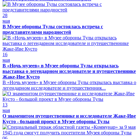
28
мая
В Музее обороны Тулы состоялась встреча с
представителями народностей
16
мая
В «Ночь музеев» в Музее обороны Тулы открылась
выставка о легендарном исследователе и путешественнике
Жаке-Иве Кусто
В «Ночь музеев» в Музее обороны Тулы открылась выставка о
легендарном исследователе и путешественник...
13
мая
О знаменитом путешественнике и исследователе Жаке-Иве
Кусто - большой проект в Музее обороны Тулы
06