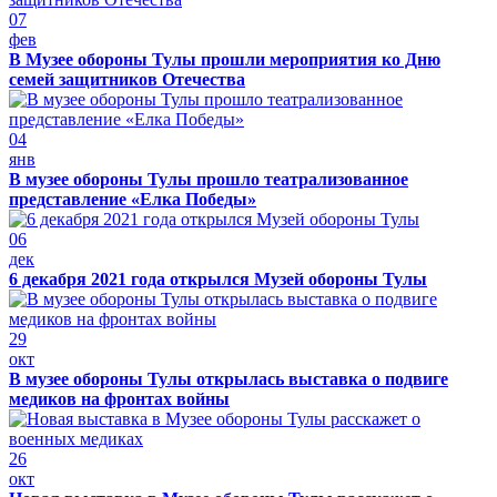
07
фев
В Музее обороны Тулы прошли мероприятия ко Дню
семей защитников Отечества
04
янв
В музее обороны Тулы прошло театрализованное
представление «Елка Победы»
06
дек
6 декабря 2021 года открылся Музей обороны Тулы
29
окт
В музее обороны Тулы открылась выставка о подвиге
медиков на фронтах войны
26
окт