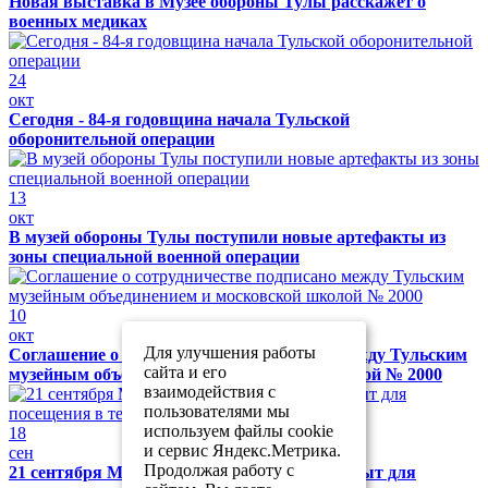
Новая выставка в Музее обороны Тулы расскажет о
военных медиках
24
окт
Сегодня - 84-я годовщина начала Тульской
оборонительной операции
13
окт
В музей обороны Тулы поступили новые артефакты из
зоны специальной военной операции
10
окт
Для улучшения работы
Соглашение о сотрудничестве подписано между Тульским
сайта и его
музейным объединением и московской школой № 2000
взаимодействия с
пользователями мы
используем файлы cookie
18
и сервис Яндекс.Метрика.
сен
Продолжая работу с
21 сентября Музей обороны Тулы будет закрыт для