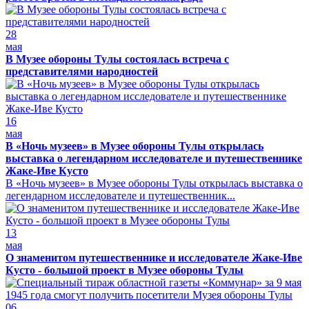
28
мая
В Музее обороны Тулы состоялась встреча с
представителями народностей
16
мая
В «Ночь музеев» в Музее обороны Тулы открылась
выставка о легендарном исследователе и путешественнике
Жаке-Иве Кусто
В «Ночь музеев» в Музее обороны Тулы открылась выставка о
легендарном исследователе и путешественник...
13
мая
О знаменитом путешественнике и исследователе Жаке-Иве
Кусто - большой проект в Музее обороны Тулы
06