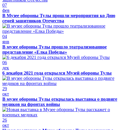
07
фев
В Музее обороны Тулы прошли мероприятия ко Дню
семей защитников Отечества
04
янв
В музее обороны Тулы прошло театрализованное
представление «Елка Победы»
06
дек
6 декабря 2021 года открылся Музей обороны Тулы
29
окт
В музее обороны Тулы открылась выставка о подвиге
медиков на фронтах войны
26
окт