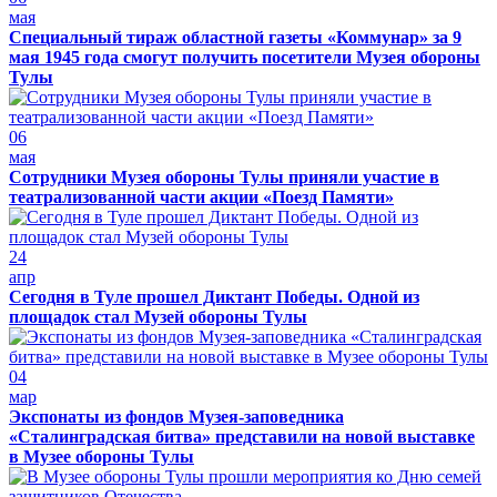
мая
Специальный тираж областной газеты «Коммунар» за 9
мая 1945 года смогут получить посетители Музея обороны
Тулы
06
мая
Сотрудники Музея обороны Тулы приняли участие в
театрализованной части акции «Поезд Памяти»
24
апр
Сегодня в Туле прошел Диктант Победы. Одной из
площадок стал Музей обороны Тулы
04
мар
Экспонаты из фондов Музея-заповедника
«Сталинградская битва» представили на новой выставке
в Музее обороны Тулы