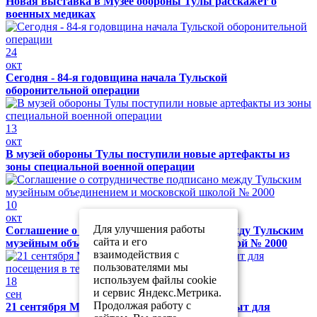
Новая выставка в Музее обороны Тулы расскажет о
военных медиках
24
окт
Сегодня - 84-я годовщина начала Тульской
оборонительной операции
13
окт
В музей обороны Тулы поступили новые артефакты из
зоны специальной военной операции
10
окт
Для улучшения работы
Соглашение о сотрудничестве подписано между Тульским
сайта и его
музейным объединением и московской школой № 2000
взаимодействия с
пользователями мы
используем файлы cookie
18
и сервис Яндекс.Метрика.
сен
Продолжая работу с
21 сентября Музей обороны Тулы будет закрыт для