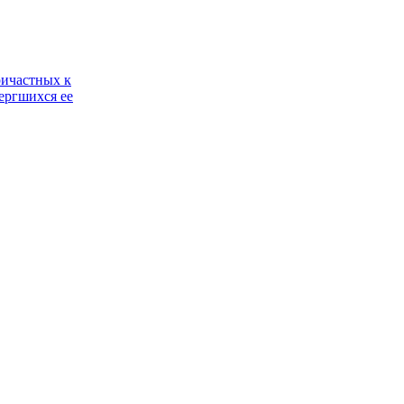
ричастных к
ергшихся ее