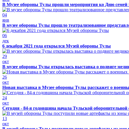
В Музее обороны Тулы прошли мероприятия ко Дню семей 
04
янв
В музее обороны Тулы прошло театрализованное представ
06
дек
6 декабря 2021 года открылся Музей обороны Тулы
29
окт
В музее обороны Тулы открылась выставка о подвиге меди
26
окт
Новая выставка в Музее обороны Тулы расскажет о военн
24
окт
Сегодня - 84-я годовщина начала Тульской оборонительной
13
окт
В музей обороны Тулы поступили новые артефакты из зоны