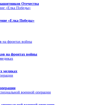
защитников Отечества
ление «Елка Победы»
ков на фронтах войны
ых медиках
 операции
 специальной военной операции