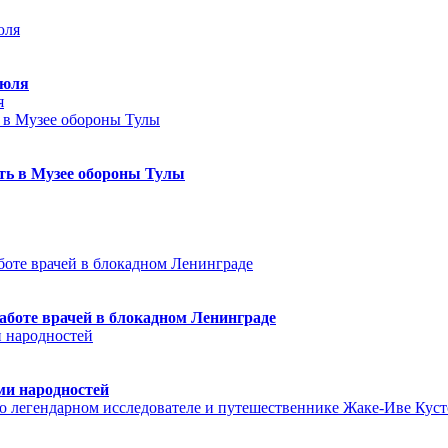
июля
я
еть в Музее обороны Тулы
аботе врачей в блокадном Ленинграде
ми народностей