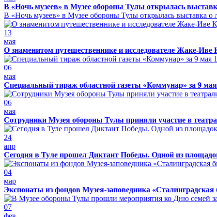
В «Ночь музеев» в Музее обороны Тулы открылась выставк
В «Ночь музеев» в Музее обороны Тулы открылась выставка о л
13
мая
О знаменитом путешественнике и исследователе Жаке-Иве 
06
мая
Специальный тираж областной газеты «Коммунар» за 9 мая
06
мая
Сотрудники Музея обороны Тулы приняли участие в театра
24
апр
Сегодня в Туле прошел Диктант Победы. Одной из площадо
04
мар
Экспонаты из фондов Музея-заповедника «Сталинградская 
07
фев