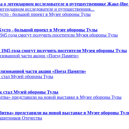
а о легендарном исследователе и путешественнике Жаке-Иве
егендарном исследователе и путешественник...
Кусто - большой проект в Музее обороны Тулы
 1945 года смогут получить посетители Музея обороны Тулы
лизованной части акции «Поезд Памяти»
к стал Музей обороны Тулы
битва» представили на новой выставке в Музее обороны Ту