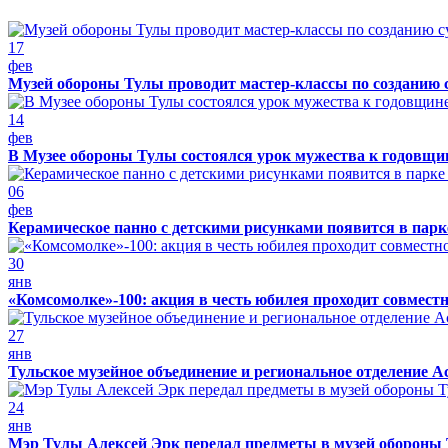
17
фев
Музей обороны Тулы проводит мастер-классы по созданию 
14
фев
В Музее обороны Тулы состоялся урок мужества к годовщин
06
фев
Керамическое панно с детскими рисунками появится в парк
30
янв
«Комсомолке»-100: акция в честь юбилея проходит совмест
27
янв
Тульское музейное объединение и региональное отделение А
24
янв
Мэр Тулы Алексей Эрк передал предметы в музей обороны