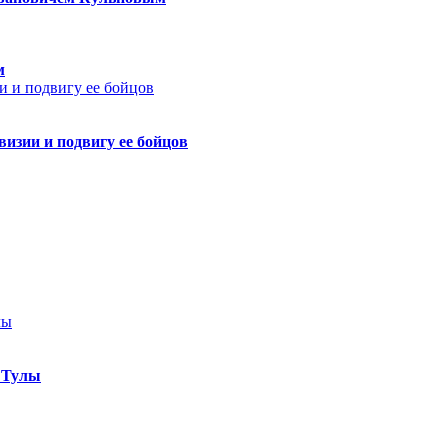
м
изии и подвигу ее бойцов
 Тулы