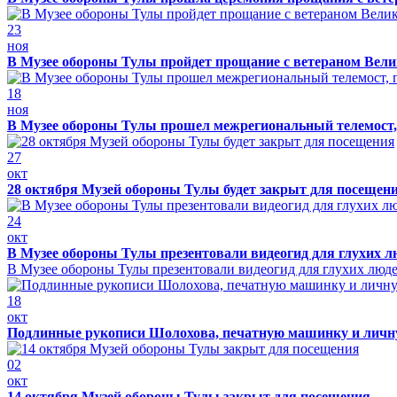
23
ноя
В Музее обороны Тулы пройдет прощание с ветераном Ве
18
ноя
В Музее обороны Тулы прошел межрегиональный телемост, 
27
окт
28 октября Музей обороны Тулы будет закрыт для посещен
24
окт
В Музее обороны Тулы презентовали видеогид для глухих л
В Музее обороны Тулы презентовали видеогид для глухих люд
18
окт
Подлинные рукописи Шолохова, печатную машинку и личну
02
окт
14 октября Музей обороны Тулы закрыт для посещения