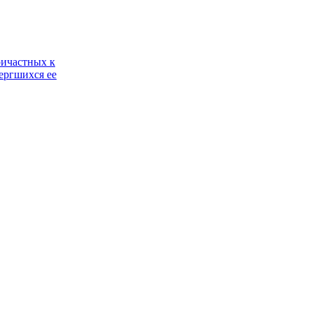
ричастных к
ергшихся ее