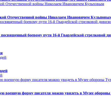
ликой Отечественной войны Николаем Ивановичем Кульповы
посвященный боевому пути 16-й Гвардейской стрелковой див
ия
юдей
ей
ю военную форму писателя можно увидеть в Музее обороны