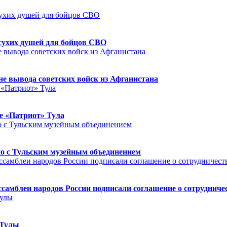
сухих душей для бойцов СВО
е вывода советских войск из Афганистана
е «Патриот» Тула
но с Тульским музейным объединением
ссамблеи народов России подписали соглашение о сотрудниче
 Тулы