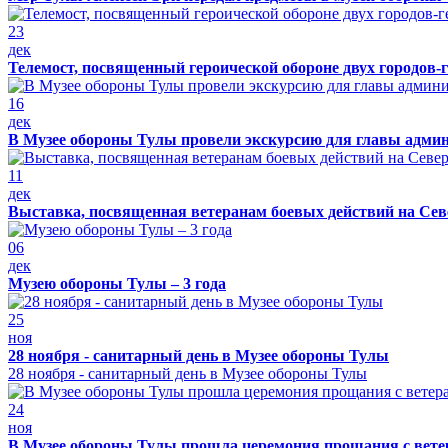
23
дек
Телемост, посвященный героической обороне двух городов-
16
дек
В Музее обороны Тулы провели экскурсию для главы адми
11
дек
Выставка, посвященная ветеранам боевых действий на Сев
06
дек
Музею обороны Тулы – 3 года
25
ноя
28 ноября - санитарный день в Музее обороны Тулы
28 ноября - санитарный день в Музее обороны Тулы
24
ноя
В Музее обороны Тулы прошла церемония прощания с вет