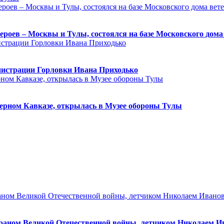
героев – Москвы и Тулы, состоялся на базе Московского дом
нистрации Горловки Ивана Приходько
ерном Кавказе, открылась в Музее обороны Тулы
ераном Великой Отечественной войны, летчиком Николаем 