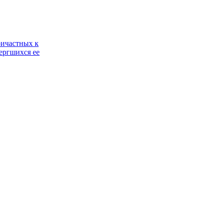
ричастных к
ергшихся ее