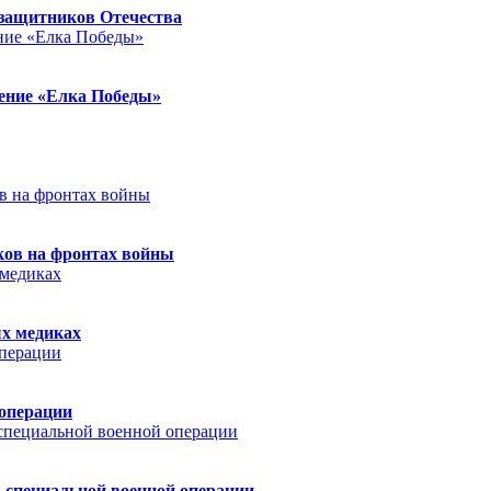
защитников Отечества
ление «Елка Победы»
ков на фронтах войны
ых медиках
 операции
 специальной военной операции