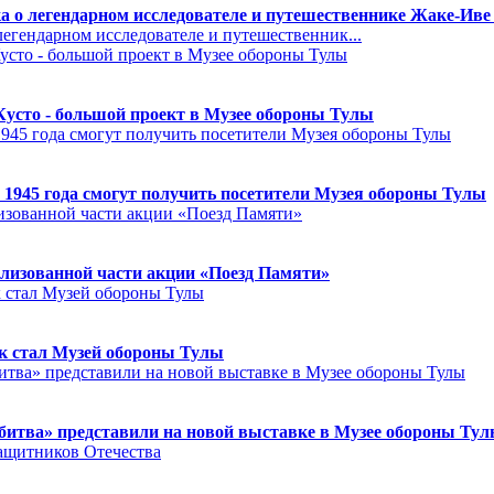
а о легендарном исследователе и путешественнике Жаке-Иве
егендарном исследователе и путешественник...
Кусто - большой проект в Музее обороны Тулы
 1945 года смогут получить посетители Музея обороны Тулы
лизованной части акции «Поезд Памяти»
к стал Музей обороны Тулы
битва» представили на новой выставке в Музее обороны Ту