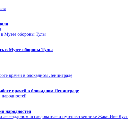
июля
я
еть в Музее обороны Тулы
аботе врачей в блокадном Ленинграде
ми народностей