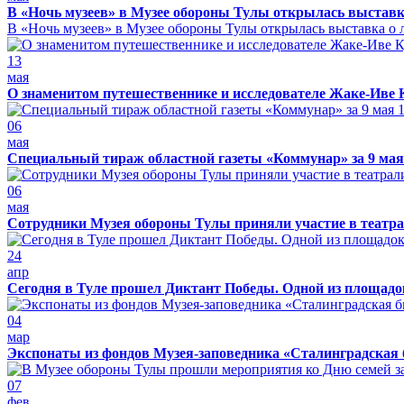
В «Ночь музеев» в Музее обороны Тулы открылась выставк
В «Ночь музеев» в Музее обороны Тулы открылась выставка о л
13
мая
О знаменитом путешественнике и исследователе Жаке-Иве 
06
мая
Специальный тираж областной газеты «Коммунар» за 9 мая
06
мая
Сотрудники Музея обороны Тулы приняли участие в театра
24
апр
Сегодня в Туле прошел Диктант Победы. Одной из площадо
04
мар
Экспонаты из фондов Музея-заповедника «Сталинградская 
07
фев