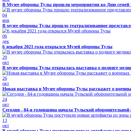
В Музее обороны Тулы прошли мероприятия ко Дню семей 
04
янв
В музее обороны Тулы прошло театрализованное представ
06
дек
6 декабря 2021 года открылся Музей обороны Тулы
29
окт
В музее обороны Тулы открылась выставка о подвиге меди
26
окт
Новая выставка в Музее обороны Тулы расскажет о военн
24
окт
Сегодня - 84-я годовщина начала Тульской оборонительной
13
окт
В музей обороны Тулы поступили новые артефакты из зоны