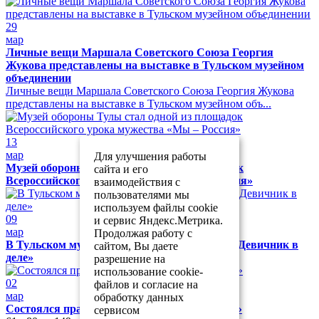
29
мар
Личные вещи Маршала Советского Союза Георгия
Жукова представлены на выставке в Тульском музейном
объединении
Личные вещи Маршала Советского Союза Георгия Жукова
представлены на выставке в Тульском музейном объ...
13
мар
Для улучшения работы
Музей обороны Тулы стал одной из площадок
сайта и его
Всероссийского урока мужества «Мы – Россия»
взаимодействия с
пользователями мы
используем файлы cookie
09
и сервис Яндекс.Метрика.
мар
Продолжая работу с
В Тульском музейном объединении прошёл «Девичник в
сайтом, Вы даете
деле»
разрешение на
использование cookie-
02
файлов и согласие на
мар
обработку данных
Состоялся праздник «Музей собирает друзей»
сервисом