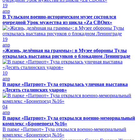
19
апр
В Тульском военно-историческом музее состоялся
очередной Урок мужества из цикла «Zа СВОих»
19
апр
«Жизнь, делённая на граммы»: в Музее обороны Тулы
открылась выставка рисунков о блокадном Ленинграде
10
апр
В парке «Патриот» Тула открылась уличная выставка
«Десять сталинских ударов»
04
апр
В парке «Патриот» Тула открылся военно-мемориальный
комплекс «Бронепоезд №16»
В парке «Патриот» Тула открылся военно-мемориальный
комплекс «Бронепоезд №16»