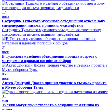
17
июл
Сотрудник Тульского музейного объединения отвез в зону
спецоперации письма, пряники, медсалфетки
Сотрудник Тульского музейного объединения отвез в зону
спецоперации письма, пряники, медсалфетки
21
июн
В Тульском музейном объединении прошла встреча с
матерями и вдовами погибших бойцов
05
июн
Актер Дмитрий Дюжев принял участие в съемках проекта
в Музее обороны Тулы
31
мая
Туляки могут поучаствовать в создании памятника из
монет