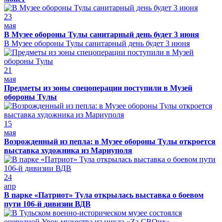
23
мая
В Музее обороны Тулы санитарный день будет 3 июня
В Музее обороны Тулы санитарный день будет 3 июня
21
мая
Предметы из зоны спецоперации поступили в Музей
обороны Тулы
15
мая
Возрожденный из пепла: в Музее обороны Тулы откроется
выставка художника из Мариуполя
24
апр
В парке «Патриот» Тула открылась выставка о боевом
пути 106-й дивизии ВДВ