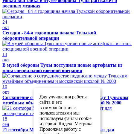
Новая выставка в Музее обороны Тулы расскажет о
военных медиках
24
окт
Сегодня - 84-я годовщина начала Тульской
оборонительной операции
13
окт
В музей обороны Тулы поступили новые артефакты из
зоны специальной военной операции
10
окт
Для улучшения работы
Соглашение о сотрудничестве подписано между Тульским
сайта и его
музейным объединением и московской школой № 2000
взаимодействия с
пользователями мы
используем файлы cookie
18
и сервис Яндекс.Метрика.
сен
Продолжая работу с
21 сентября Музей обороны Тулы будет закрыт для