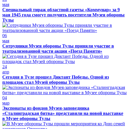
мая
Специальный тираж областной газеты «Коммунар» за 9
мая 1945 года смогут получить посетители Музея обороны
Тулы
06
мая
Сотрудники Музея обороны Тулы приняли участие в
театрализованной части акции «Поезд Памяти»
24
апр
Сегодня в Туле прошел Диктант Победы. Одной из
площадок стал Музей обороны Тулы
04
мар
Экспонаты из фондов Музея-заповедника
«Сталинградская битва» представили на новой выставке
в Музее обороны Тулы