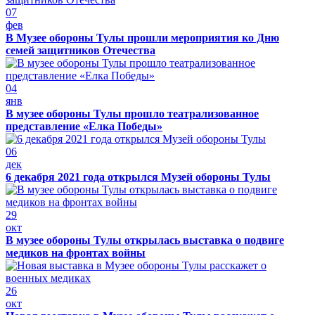
07
фев
В Музее обороны Тулы прошли мероприятия ко Дню
семей защитников Отечества
04
янв
В музее обороны Тулы прошло театрализованное
представление «Елка Победы»
06
дек
6 декабря 2021 года открылся Музей обороны Тулы
29
окт
В музее обороны Тулы открылась выставка о подвиге
медиков на фронтах войны
26
окт