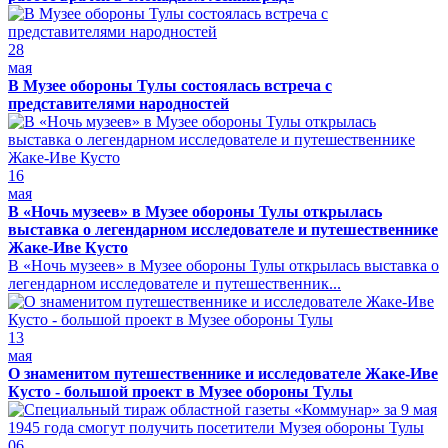
28
мая
В Музее обороны Тулы состоялась встреча с
представителями народностей
16
мая
В «Ночь музеев» в Музее обороны Тулы открылась
выставка о легендарном исследователе и путешественнике
Жаке-Иве Кусто
В «Ночь музеев» в Музее обороны Тулы открылась выставка о
легендарном исследователе и путешественник...
13
мая
О знаменитом путешественнике и исследователе Жаке-Иве
Кусто - большой проект в Музее обороны Тулы
06