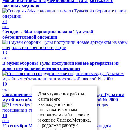
Новая выставка в Музее обороны Тулы расскажет о
военных медиках
24
окт
Сегодня - 84-я годовщина начала Тульской
оборонительной операции
13
окт
В музей обороны Тулы поступили новые артефакты из
зоны специальной военной операции
10
окт
Для улучшения работы
Соглашение о сотрудничестве подписано между Тульским
сайта и его
музейным объединением и московской школой № 2000
взаимодействия с
пользователями мы
используем файлы cookie
18
и сервис Яндекс.Метрика.
сен
Продолжая работу с
21 сентября Музей обороны Тулы будет закрыт для