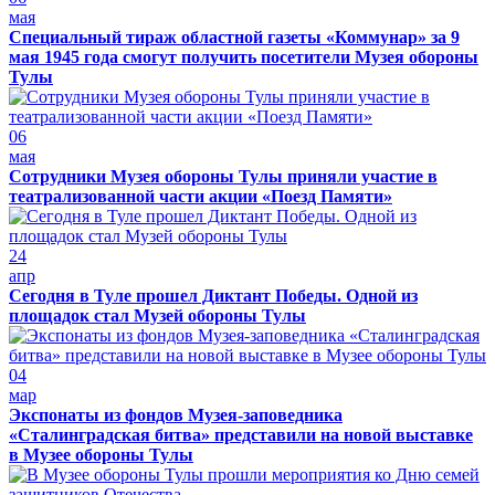
мая
Специальный тираж областной газеты «Коммунар» за 9
мая 1945 года смогут получить посетители Музея обороны
Тулы
06
мая
Сотрудники Музея обороны Тулы приняли участие в
театрализованной части акции «Поезд Памяти»
24
апр
Сегодня в Туле прошел Диктант Победы. Одной из
площадок стал Музей обороны Тулы
04
мар
Экспонаты из фондов Музея-заповедника
«Сталинградская битва» представили на новой выставке
в Музее обороны Тулы