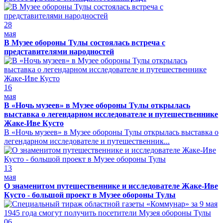
28
мая
В Музее обороны Тулы состоялась встреча с
представителями народностей
16
мая
В «Ночь музеев» в Музее обороны Тулы открылась
выставка о легендарном исследователе и путешественнике
Жаке-Иве Кусто
В «Ночь музеев» в Музее обороны Тулы открылась выставка о
легендарном исследователе и путешественник...
13
мая
О знаменитом путешественнике и исследователе Жаке-Иве
Кусто - большой проект в Музее обороны Тулы
06