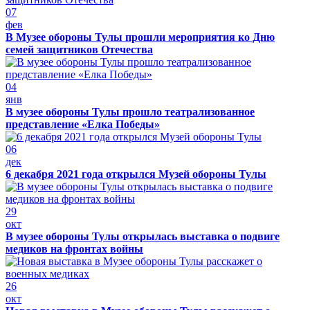
07
фев
В Музее обороны Тулы прошли мероприятия ко Дню
семей защитников Отечества
04
янв
В музее обороны Тулы прошло театрализованное
представление «Елка Победы»
06
дек
6 декабря 2021 года открылся Музей обороны Тулы
29
окт
В музее обороны Тулы открылась выставка о подвиге
медиков на фронтах войны
26
окт