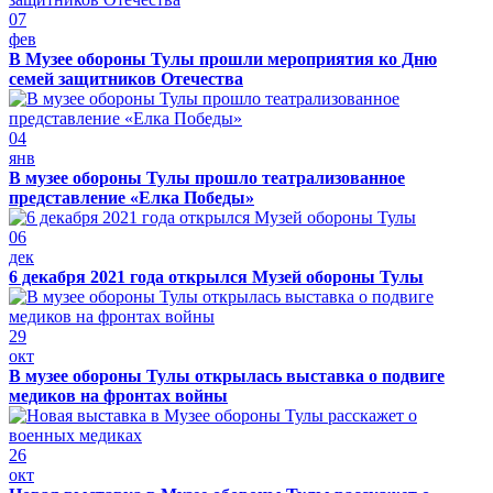
07
фев
В Музее обороны Тулы прошли мероприятия ко Дню
семей защитников Отечества
04
янв
В музее обороны Тулы прошло театрализованное
представление «Елка Победы»
06
дек
6 декабря 2021 года открылся Музей обороны Тулы
29
окт
В музее обороны Тулы открылась выставка о подвиге
медиков на фронтах войны
26
окт