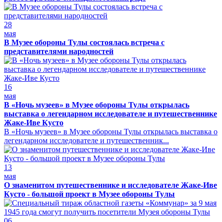
28
мая
В Музее обороны Тулы состоялась встреча с
представителями народностей
16
мая
В «Ночь музеев» в Музее обороны Тулы открылась
выставка о легендарном исследователе и путешественнике
Жаке-Иве Кусто
В «Ночь музеев» в Музее обороны Тулы открылась выставка о
легендарном исследователе и путешественник...
13
мая
О знаменитом путешественнике и исследователе Жаке-Иве
Кусто - большой проект в Музее обороны Тулы
06