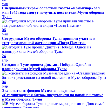
мая
Специальный тираж областной газеты «Коммунар» за 9
мая 1945 года смогут получить посетители Музея обороны
Тулы
06
мая
Сотрудники Музея обороны Тулы приняли участие в
театрализованной части акции «Поезд Памяти»
24
апр
Сегодня в Туле прошел Диктант Победы. Одной из
площадок стал Музей обороны Тулы
04
мар
Экспонаты из фондов Музея-заповедника
«Сталинградская битва» представили на новой выставке
в Музее обороны Тулы