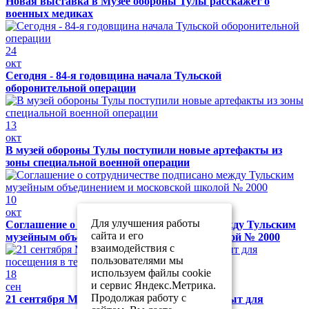
Новая выставка в Музее обороны Тулы расскажет о
военных медиках
24
окт
Сегодня - 84-я годовщина начала Тульской
оборонительной операции
13
окт
В музей обороны Тулы поступили новые артефакты из
зоны специальной военной операции
10
окт
Для улучшения работы
Соглашение о сотрудничестве подписано между Тульским
сайта и его
музейным объединением и московской школой № 2000
взаимодействия с
пользователями мы
используем файлы cookie
18
и сервис Яндекс.Метрика.
сен
Продолжая работу с
21 сентября Музей обороны Тулы будет закрыт для