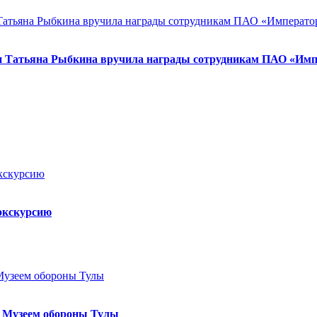
и Татьяна Рыбкина вручила награды сотрудникам ПАО «Имп
экскурсию
м Музеем обороны Тулы