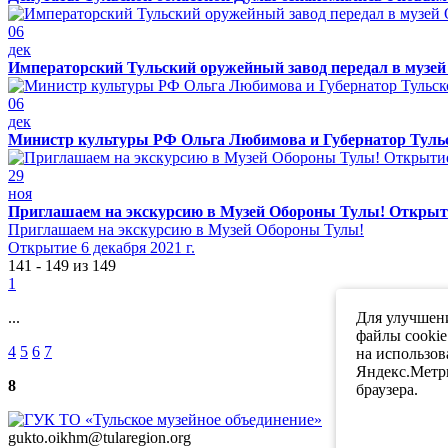
06
дек
Императорский Тульский оружейный завод передал в муз
06
дек
Министр культуры РФ Ольга Любимова и Губернатор Туль
29
ноя
Приглашаем на экскурсию в Музей Обороны Тулы! Открытие
Приглашаем на экскурсию в Музей Обороны Тулы!
Открытие 6 декабря 2021 г.
141 - 149 из 149
1
...
Для улучшени
файлы cookie
4
5
6
7
на использов
Яндекс.Метри
8
браузера.
gukto.oikhm@tularegion.org