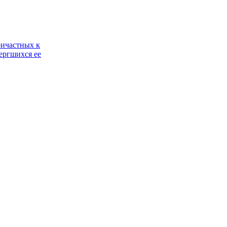
ричастных к
ергшихся ее