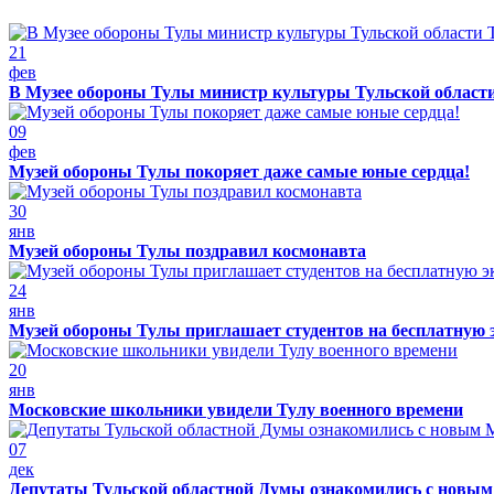
21
фев
В Музее обороны Тулы министр культуры Тульской област
09
фев
Музей обороны Тулы покоряет даже самые юные сердца!
30
янв
Музей обороны Тулы поздравил космонавта
24
янв
Музей обороны Тулы приглашает студентов на бесплатную 
20
янв
Московские школьники увидели Тулу военного времени
07
дек
Депутаты Тульской областной Думы ознакомились с новы