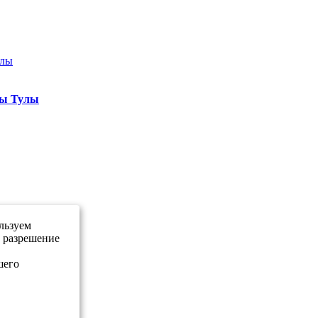
ны Тулы
льзуем
е разрешение
шего