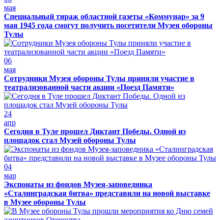
мая
Специальный тираж областной газеты «Коммунар» за 9
мая 1945 года смогут получить посетители Музея обороны
Тулы
06
мая
Сотрудники Музея обороны Тулы приняли участие в
театрализованной части акции «Поезд Памяти»
24
апр
Сегодня в Туле прошел Диктант Победы. Одной из
площадок стал Музей обороны Тулы
04
мар
Экспонаты из фондов Музея-заповедника
«Сталинградская битва» представили на новой выставке
в Музее обороны Тулы