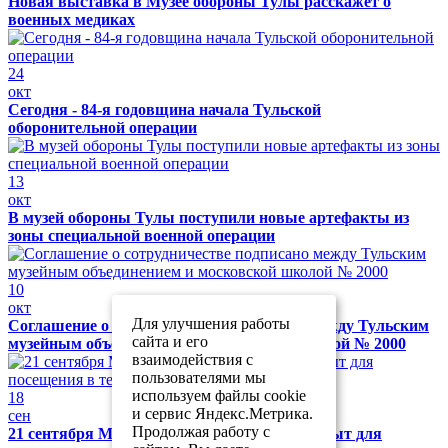
Новая выставка в Музее обороны Тулы расскажет о
военных медиках
24
окт
Сегодня - 84-я годовщина начала Тульской
оборонительной операции
13
окт
В музей обороны Тулы поступили новые артефакты из
зоны специальной военной операции
10
окт
Для улучшения работы
Соглашение о сотрудничестве подписано между Тульским
сайта и его
музейным объединением и московской школой № 2000
взаимодействия с
пользователями мы
используем файлы cookie
18
и сервис Яндекс.Метрика.
сен
Продолжая работу с
21 сентября Музей обороны Тулы будет закрыт для