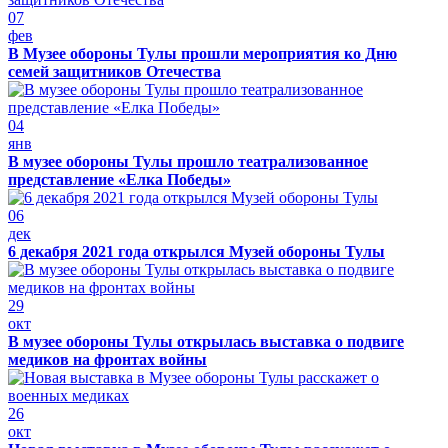
07
фев
В Музее обороны Тулы прошли мероприятия ко Дню
семей защитников Отечества
04
янв
В музее обороны Тулы прошло театрализованное
представление «Елка Победы»
06
дек
6 декабря 2021 года открылся Музей обороны Тулы
29
окт
В музее обороны Тулы открылась выставка о подвиге
медиков на фронтах войны
26
окт