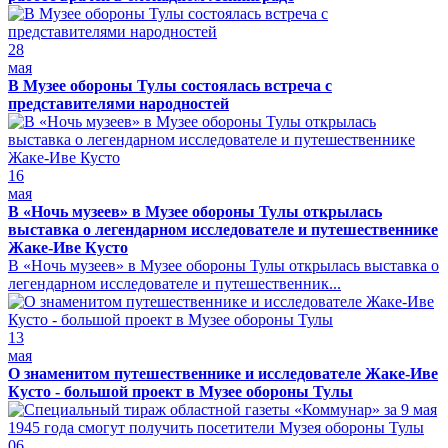
28
мая
В Музее обороны Тулы состоялась встреча с
представителями народностей
16
мая
В «Ночь музеев» в Музее обороны Тулы открылась
выставка о легендарном исследователе и путешественнике
Жаке-Иве Кусто
В «Ночь музеев» в Музее обороны Тулы открылась выставка о
легендарном исследователе и путешественник...
13
мая
О знаменитом путешественнике и исследователе Жаке-Иве
Кусто - большой проект в Музее обороны Тулы
06