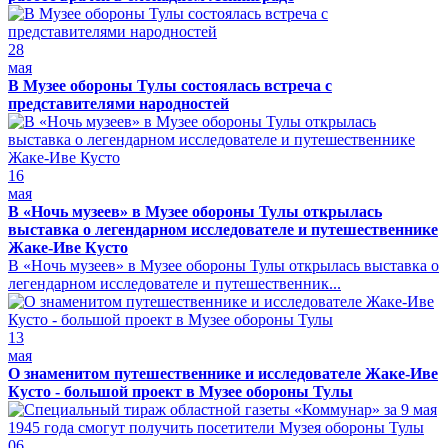
28
мая
В Музее обороны Тулы состоялась встреча с
представителями народностей
16
мая
В «Ночь музеев» в Музее обороны Тулы открылась
выставка о легендарном исследователе и путешественнике
Жаке-Иве Кусто
В «Ночь музеев» в Музее обороны Тулы открылась выставка о
легендарном исследователе и путешественник...
13
мая
О знаменитом путешественнике и исследователе Жаке-Иве
Кусто - большой проект в Музее обороны Тулы
06