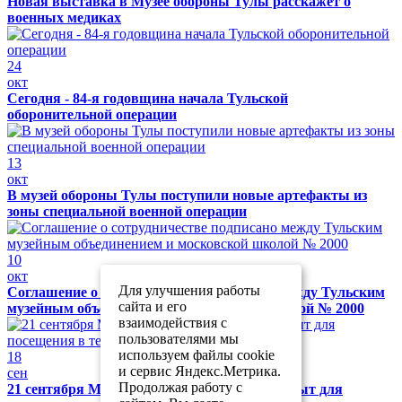
Новая выставка в Музее обороны Тулы расскажет о
военных медиках
24
окт
Сегодня - 84-я годовщина начала Тульской
оборонительной операции
13
окт
В музей обороны Тулы поступили новые артефакты из
зоны специальной военной операции
10
окт
Для улучшения работы
Соглашение о сотрудничестве подписано между Тульским
сайта и его
музейным объединением и московской школой № 2000
взаимодействия с
пользователями мы
используем файлы cookie
18
и сервис Яндекс.Метрика.
сен
Продолжая работу с
21 сентября Музей обороны Тулы будет закрыт для