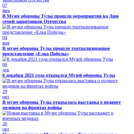
07
фев
В Музее обороны Тулы прошли мероприятия ко Дню
семей защитников Отечества
04
янв
В музее обороны Тулы прошло театрализованное
представление «Елка Победы»
06
дек
6 декабря 2021 года открылся Музей обороны Тулы
29
окт
В музее обороны Тулы открылась выставка о подвиге
медиков на фронтах войны
26
окт