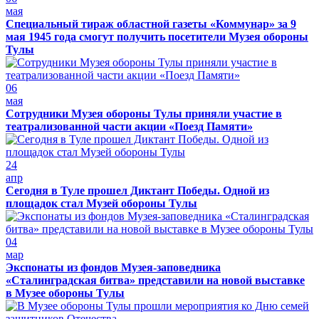
мая
Специальный тираж областной газеты «Коммунар» за 9
мая 1945 года смогут получить посетители Музея обороны
Тулы
06
мая
Сотрудники Музея обороны Тулы приняли участие в
театрализованной части акции «Поезд Памяти»
24
апр
Сегодня в Туле прошел Диктант Победы. Одной из
площадок стал Музей обороны Тулы
04
мар
Экспонаты из фондов Музея-заповедника
«Сталинградская битва» представили на новой выставке
в Музее обороны Тулы