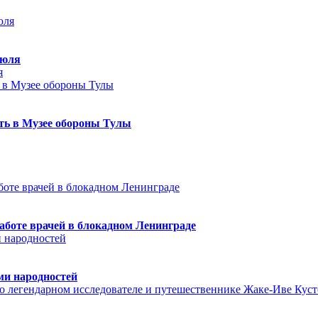
июля
я
еть в Музее обороны Тулы
аботе врачей в блокадном Ленинграде
ми народностей