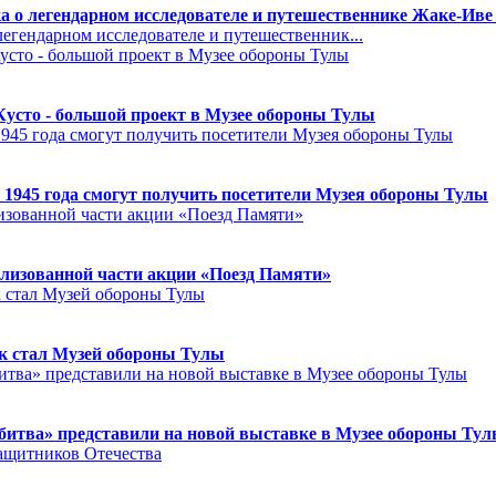
а о легендарном исследователе и путешественнике Жаке-Иве
егендарном исследователе и путешественник...
Кусто - большой проект в Музее обороны Тулы
 1945 года смогут получить посетители Музея обороны Тулы
лизованной части акции «Поезд Памяти»
к стал Музей обороны Тулы
битва» представили на новой выставке в Музее обороны Ту