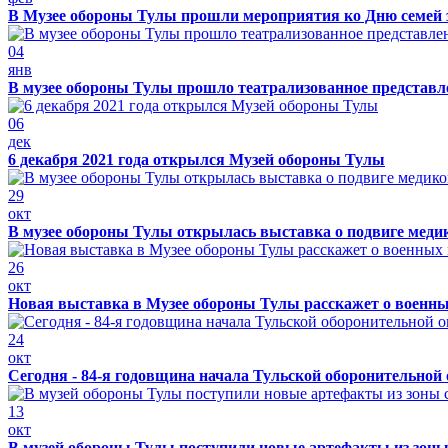
В Музее обороны Тулы прошли мероприятия ко Дню семей 
04
янв
В музее обороны Тулы прошло театрализованное представ
06
дек
6 декабря 2021 года открылся Музей обороны Тулы
29
окт
В музее обороны Тулы открылась выставка о подвиге меди
26
окт
Новая выставка в Музее обороны Тулы расскажет о военн
24
окт
Сегодня - 84-я годовщина начала Тульской оборонительной
13
окт
В музей обороны Тулы поступили новые артефакты из зоны