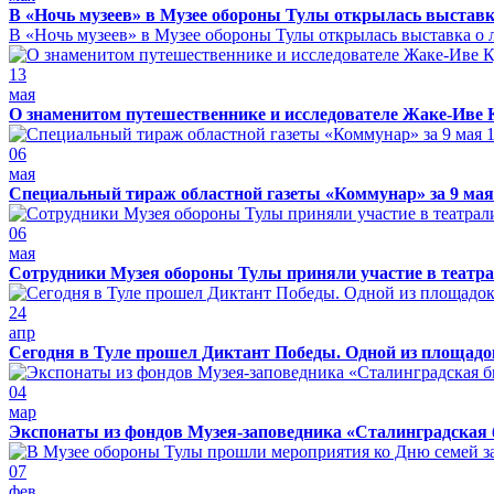
В «Ночь музеев» в Музее обороны Тулы открылась выставк
В «Ночь музеев» в Музее обороны Тулы открылась выставка о л
13
мая
О знаменитом путешественнике и исследователе Жаке-Иве 
06
мая
Специальный тираж областной газеты «Коммунар» за 9 мая
06
мая
Сотрудники Музея обороны Тулы приняли участие в театра
24
апр
Сегодня в Туле прошел Диктант Победы. Одной из площадо
04
мар
Экспонаты из фондов Музея-заповедника «Сталинградская 
07
фев