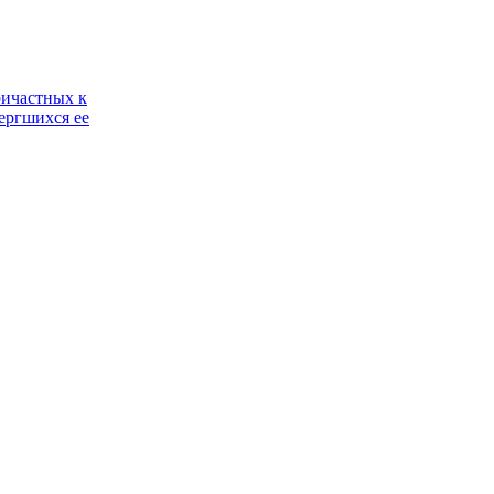
ричастных к
ергшихся ее