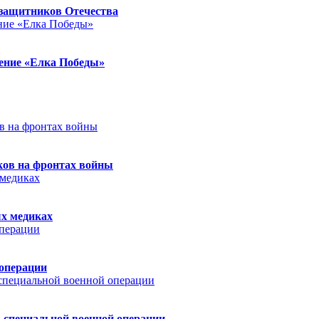
защитников Отечества
ление «Елка Победы»
ков на фронтах войны
ых медиках
 операции
 специальной военной операции