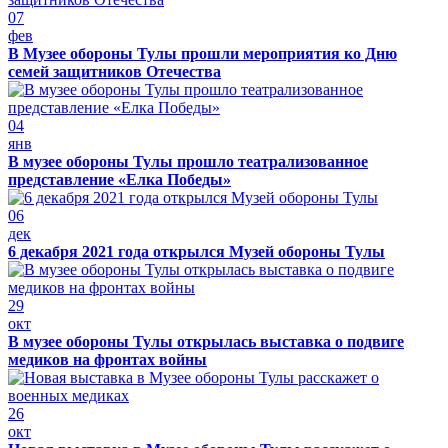
07
фев
В Музее обороны Тулы прошли мероприятия ко Дню
семей защитников Отечества
04
янв
В музее обороны Тулы прошло театрализованное
представление «Елка Победы»
06
дек
6 декабря 2021 года открылся Музей обороны Тулы
29
окт
В музее обороны Тулы открылась выставка о подвиге
медиков на фронтах войны
26
окт