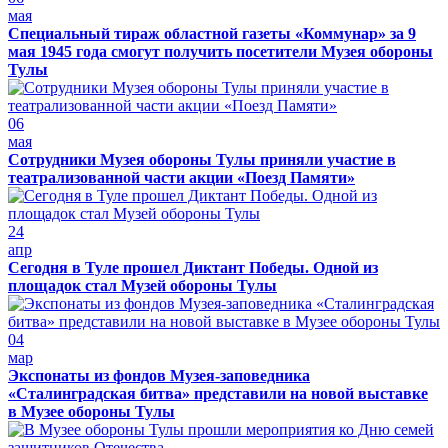
мая
Специальный тираж областной газеты «Коммунар» за 9
мая 1945 года смогут получить посетители Музея обороны
Тулы
06
мая
Сотрудники Музея обороны Тулы приняли участие в
театрализованной части акции «Поезд Памяти»
24
апр
Сегодня в Туле прошел Диктант Победы. Одной из
площадок стал Музей обороны Тулы
04
мар
Экспонаты из фондов Музея-заповедника
«Сталинградская битва» представили на новой выставке
в Музее обороны Тулы