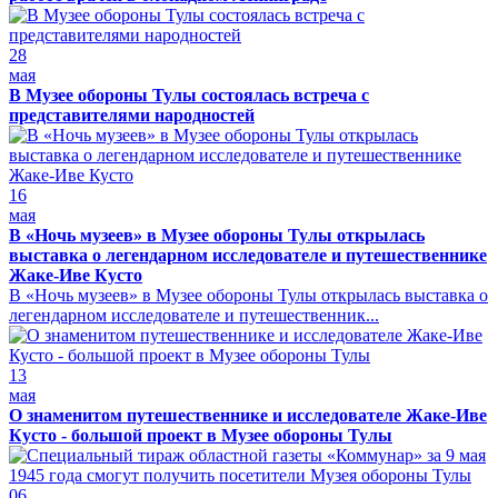
28
мая
В Музее обороны Тулы состоялась встреча с
представителями народностей
16
мая
В «Ночь музеев» в Музее обороны Тулы открылась
выставка о легендарном исследователе и путешественнике
Жаке-Иве Кусто
В «Ночь музеев» в Музее обороны Тулы открылась выставка о
легендарном исследователе и путешественник...
13
мая
О знаменитом путешественнике и исследователе Жаке-Иве
Кусто - большой проект в Музее обороны Тулы
06