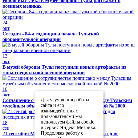
Новая выставка в Музее обороны Тулы расскажет о
военных медиках
24
окт
Сегодня - 84-я годовщина начала Тульской
оборонительной операции
13
окт
В музей обороны Тулы поступили новые артефакты из
зоны специальной военной операции
10
окт
Для улучшения работы
Соглашение о сотрудничестве подписано между Тульским
сайта и его
музейным объединением и московской школой № 2000
взаимодействия с
пользователями мы
используем файлы cookie
18
и сервис Яндекс.Метрика.
сен
Продолжая работу с
21 сентября Музей обороны Тулы будет закрыт для