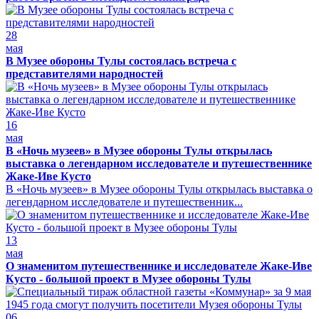
28
мая
В Музее обороны Тулы состоялась встреча с
представителями народностей
16
мая
В «Ночь музеев» в Музее обороны Тулы открылась
выставка о легендарном исследователе и путешественнике
Жаке-Иве Кусто
В «Ночь музеев» в Музее обороны Тулы открылась выставка о
легендарном исследователе и путешественник...
13
мая
О знаменитом путешественнике и исследователе Жаке-Иве
Кусто - большой проект в Музее обороны Тулы
06