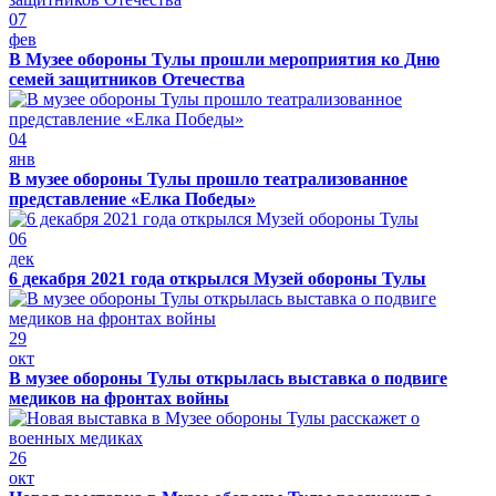
07
фев
В Музее обороны Тулы прошли мероприятия ко Дню
семей защитников Отечества
04
янв
В музее обороны Тулы прошло театрализованное
представление «Елка Победы»
06
дек
6 декабря 2021 года открылся Музей обороны Тулы
29
окт
В музее обороны Тулы открылась выставка о подвиге
медиков на фронтах войны
26
окт