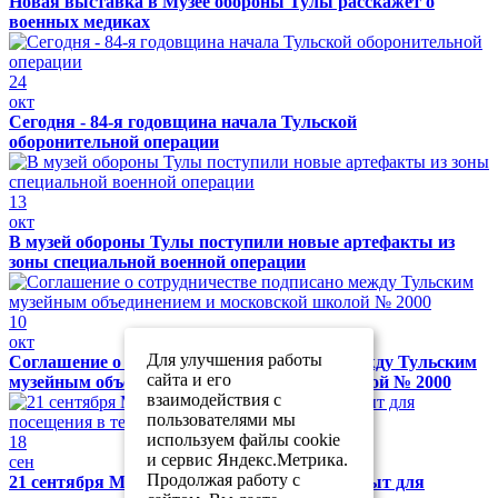
Новая выставка в Музее обороны Тулы расскажет о
военных медиках
24
окт
Сегодня - 84-я годовщина начала Тульской
оборонительной операции
13
окт
В музей обороны Тулы поступили новые артефакты из
зоны специальной военной операции
10
окт
Для улучшения работы
Соглашение о сотрудничестве подписано между Тульским
сайта и его
музейным объединением и московской школой № 2000
взаимодействия с
пользователями мы
используем файлы cookie
18
и сервис Яндекс.Метрика.
сен
Продолжая работу с
21 сентября Музей обороны Тулы будет закрыт для