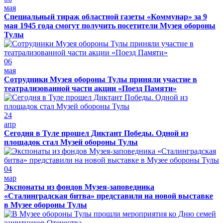
мая
Специальный тираж областной газеты «Коммунар» за 9
мая 1945 года смогут получить посетители Музея обороны
Тулы
06
мая
Сотрудники Музея обороны Тулы приняли участие в
театрализованной части акции «Поезд Памяти»
24
апр
Сегодня в Туле прошел Диктант Победы. Одной из
площадок стал Музей обороны Тулы
04
мар
Экспонаты из фондов Музея-заповедника
«Сталинградская битва» представили на новой выставке
в Музее обороны Тулы