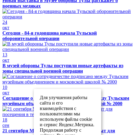
Новая выставка в Музее обороны Тулы расскажет о
военных медиках
24
окт
Сегодня - 84-я годовщина начала Тульской
оборонительной операции
13
окт
В музей обороны Тулы поступили новые артефакты из
зоны специальной военной операции
10
окт
Для улучшения работы
Соглашение о сотрудничестве подписано между Тульским
сайта и его
музейным объединением и московской школой № 2000
взаимодействия с
пользователями мы
используем файлы cookie
18
и сервис Яндекс.Метрика.
сен
Продолжая работу с
21 сентября Музей обороны Тулы будет закрыт для