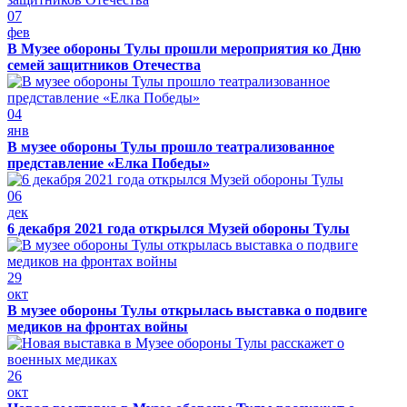
07
фев
В Музее обороны Тулы прошли мероприятия ко Дню
семей защитников Отечества
04
янв
В музее обороны Тулы прошло театрализованное
представление «Елка Победы»
06
дек
6 декабря 2021 года открылся Музей обороны Тулы
29
окт
В музее обороны Тулы открылась выставка о подвиге
медиков на фронтах войны
26
окт