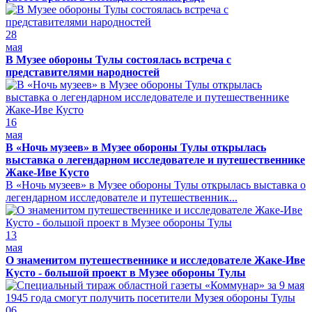
28
мая
В Музее обороны Тулы состоялась встреча с
представителями народностей
16
мая
В «Ночь музеев» в Музее обороны Тулы открылась
выставка о легендарном исследователе и путешественнике
Жаке-Иве Кусто
В «Ночь музеев» в Музее обороны Тулы открылась выставка о
легендарном исследователе и путешественник...
13
мая
О знаменитом путешественнике и исследователе Жаке-Иве
Кусто - большой проект в Музее обороны Тулы
06