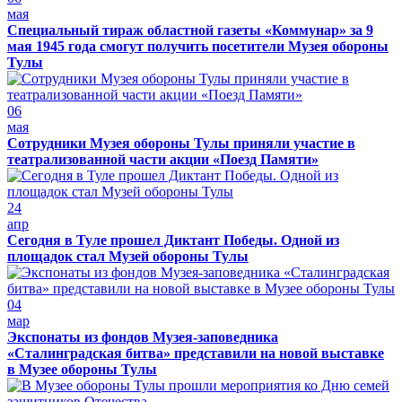
мая
Специальный тираж областной газеты «Коммунар» за 9
мая 1945 года смогут получить посетители Музея обороны
Тулы
06
мая
Сотрудники Музея обороны Тулы приняли участие в
театрализованной части акции «Поезд Памяти»
24
апр
Сегодня в Туле прошел Диктант Победы. Одной из
площадок стал Музей обороны Тулы
04
мар
Экспонаты из фондов Музея-заповедника
«Сталинградская битва» представили на новой выставке
в Музее обороны Тулы