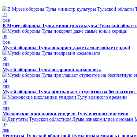
21
фев
В Музее обороны Тулы министр культуры Тульской област
09
фев
Музей обороны Тулы покоряет даже самые юные сердца!
30
янв
Музей обороны Тулы поздравил космонавта
24
янв
Музей обороны Тулы приглашает студентов на бесплатную 
20
янв
Московские школьники увидели Тулу военного времени
07
дек
Депутаты Тульской областной Думы ознакомились с новы