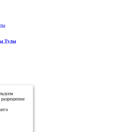
ны Тулы
льзуем
е разрешение
шего