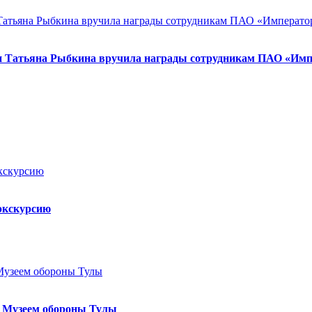
и Татьяна Рыбкина вручила награды сотрудникам ПАО «Имп
экскурсию
м Музеем обороны Тулы