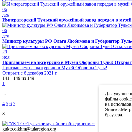
06
дек
Императорский Тульский оружейный завод передал в муз
06
дек
Министр культуры РФ Ольга Любимова и Губернатор Туль
29
ноя
Приглашаем на экскурсию в Музей Обороны Тулы! Открытие
Приглашаем на экскурсию в Музей Обороны Тулы!
Открытие 6 декабря 2021 г.
141 - 149 из 149
1
...
Для улучшени
файлы cookie
4
5
6
7
на использов
Яндекс.Метри
8
браузера.
gukto.oikhm@tularegion.org