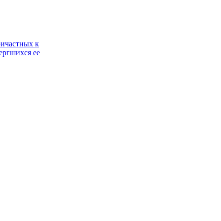
ричастных к
ергшихся ее