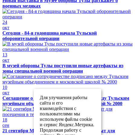
Новая выставка в Музее обороны Тулы расскажет о
военных медиках
24
окт
Сегодня - 84-я годовщина начала Тульской
оборонительной операции
13
окт
В музей обороны Тулы поступили новые артефакты из
зоны специальной военной операции
10
окт
Для улучшения работы
Соглашение о сотрудничестве подписано между Тульским
сайта и его
музейным объединением и московской школой № 2000
взаимодействия с
пользователями мы
используем файлы cookie
18
и сервис Яндекс.Метрика.
сен
Продолжая работу с
21 сентября Музей обороны Тулы будет закрыт для