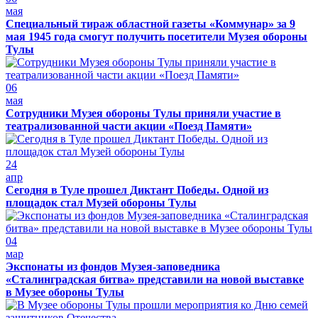
мая
Специальный тираж областной газеты «Коммунар» за 9
мая 1945 года смогут получить посетители Музея обороны
Тулы
06
мая
Сотрудники Музея обороны Тулы приняли участие в
театрализованной части акции «Поезд Памяти»
24
апр
Сегодня в Туле прошел Диктант Победы. Одной из
площадок стал Музей обороны Тулы
04
мар
Экспонаты из фондов Музея-заповедника
«Сталинградская битва» представили на новой выставке
в Музее обороны Тулы