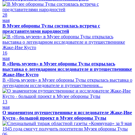
28
мая
В Музее обороны Тулы состоялась встреча с
представителями народностей
16
мая
В «Ночь музеев» в Музее обороны Тулы открылась
выставка о легендарном исследователе и путешественнике
Жаке-Иве Кусто
В «Ночь музеев» в Музее обороны Тулы открылась выставка о
легендарном исследователе и путешественник...
13
мая
О знаменитом путешественнике и исследователе Жаке-Иве
Кусто - большой проект в Музее обороны Тулы
06