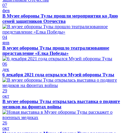
07
фев
В Музее обороны Тулы прошли мероприятия ко Дню
семей защитников Отечества
04
янв
В музее обороны Тулы прошло театрализованное
представление «Елка Победы»
06
дек
6 декабря 2021 года открылся Музей обороны Тулы
29
окт
В музее обороны Тулы открылась выставка о подвиге
медиков на фронтах войны
26
окт