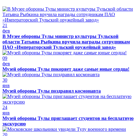
21
фев
В Музее обороны Тулы министр культуры Тульской
области Татьяна Рыбкина вручила награды сотрудникам
ПАО «Императорский Тульский оружейный завод»
09
фев
Музей обороны Тулы покоряет даже самые юные сердца!
30
янв
Музей обороны Тулы поздравил космонавта
24
янв
Музей обороны Тулы приглашает студентов на бесплатную
экскурсию
20