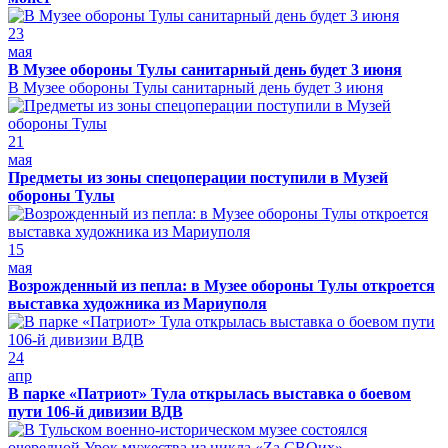
23
мая
В Музее обороны Тулы санитарный день будет 3 июня
В Музее обороны Тулы санитарный день будет 3 июня
21
мая
Предметы из зоны спецоперации поступили в Музей
обороны Тулы
15
мая
Возрожденный из пепла: в Музее обороны Тулы откроется
выставка художника из Мариуполя
24
апр
В парке «Патриот» Тула открылась выставка о боевом
пути 106-й дивизии ВДВ