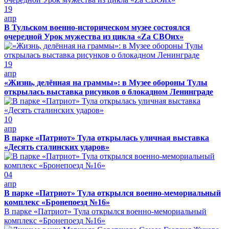
19
апр
В Тульском военно-историческом музее состоялся
очередной Урок мужества из цикла «Zа СВОих»
19
апр
«Жизнь, делённая на граммы»: в Музее обороны Тулы
открылась выставка рисунков о блокадном Ленинграде
10
апр
В парке «Патриот» Тула открылась уличная выставка
«Десять сталинских ударов»
04
апр
В парке «Патриот» Тула открылся военно-мемориальный
комплекс «Бронепоезд №16»
В парке «Патриот» Тула открылся военно-мемориальный
комплекс «Бронепоезд №16»