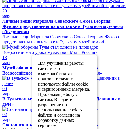
29
мар
Личные вещи Маршала Советского Союза Георгия
Жукова представлены на выставке в Тульском музейном
объединении
Личные вещи Маршала Советского Союза Георгия Жукова
представлены на выставке в Тульском музейном объ...
13
мар
Для улучшения работы
Музей обороны Тулы стал одной из площадок
сайта и его
Всероссийского урока мужества «Мы – Россия»
взаимодействия с
пользователями мы
используем файлы cookie
09
и сервис Яндекс.Метрика.
мар
Продолжая работу с
В Тульском музейном объединении прошёл «Девичник в
сайтом, Вы даете
деле»
разрешение на
использование cookie-
02
файлов и согласие на
мар
обработку данных
Состоялся праздник «Музей собирает друзей»
сервисом