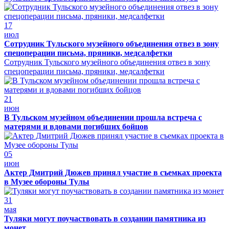
17
июл
Сотрудник Тульского музейного объединения отвез в зону
спецоперации письма, пряники, медсалфетки
Сотрудник Тульского музейного объединения отвез в зону
спецоперации письма, пряники, медсалфетки
21
июн
В Тульском музейном объединении прошла встреча с
матерями и вдовами погибших бойцов
05
июн
Актер Дмитрий Дюжев принял участие в съемках проекта
в Музее обороны Тулы
31
мая
Туляки могут поучаствовать в создании памятника из
монет