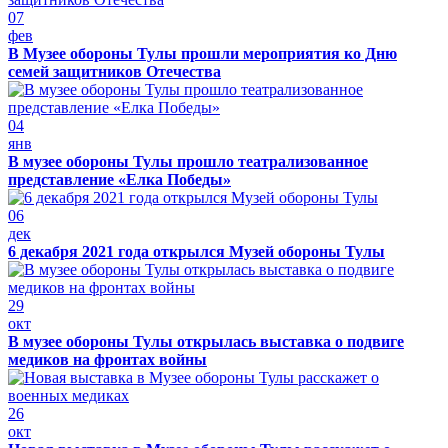
07
фев
В Музее обороны Тулы прошли мероприятия ко Дню
семей защитников Отечества
04
янв
В музее обороны Тулы прошло театрализованное
представление «Елка Победы»
06
дек
6 декабря 2021 года открылся Музей обороны Тулы
29
окт
В музее обороны Тулы открылась выставка о подвиге
медиков на фронтах войны
26
окт