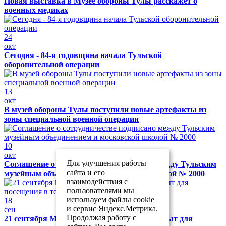
Новая выставка в Музее обороны Тулы расскажет о
военных медиках
24
окт
Сегодня - 84-я годовщина начала Тульской
оборонительной операции
13
окт
В музей обороны Тулы поступили новые артефакты из
зоны специальной военной операции
10
окт
Для улучшения работы
Соглашение о сотрудничестве подписано между Тульским
сайта и его
музейным объединением и московской школой № 2000
взаимодействия с
пользователями мы
используем файлы cookie
18
и сервис Яндекс.Метрика.
сен
Продолжая работу с
21 сентября Музей обороны Тулы будет закрыт для