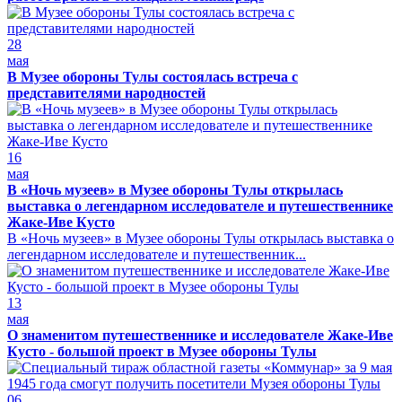
28
мая
В Музее обороны Тулы состоялась встреча с
представителями народностей
16
мая
В «Ночь музеев» в Музее обороны Тулы открылась
выставка о легендарном исследователе и путешественнике
Жаке-Иве Кусто
В «Ночь музеев» в Музее обороны Тулы открылась выставка о
легендарном исследователе и путешественник...
13
мая
О знаменитом путешественнике и исследователе Жаке-Иве
Кусто - большой проект в Музее обороны Тулы
06