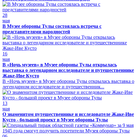
28
мая
В Музее обороны Тулы состоялась встреча с
представителями народностей
16
мая
В «Ночь музеев» в Музее обороны Тулы открылась
выставка о легендарном исследователе и путешественнике
Жаке-Иве Кусто
В «Ночь музеев» в Музее обороны Тулы открылась выставка о
легендарном исследователе и путешественник...
13
мая
О знаменитом путешественнике и исследователе Жаке-Иве
Кусто - большой проект в Музее обороны Тулы
06