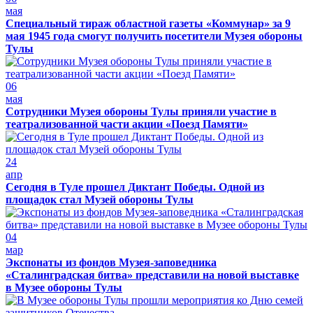
мая
Специальный тираж областной газеты «Коммунар» за 9
мая 1945 года смогут получить посетители Музея обороны
Тулы
06
мая
Сотрудники Музея обороны Тулы приняли участие в
театрализованной части акции «Поезд Памяти»
24
апр
Сегодня в Туле прошел Диктант Победы. Одной из
площадок стал Музей обороны Тулы
04
мар
Экспонаты из фондов Музея-заповедника
«Сталинградская битва» представили на новой выставке
в Музее обороны Тулы