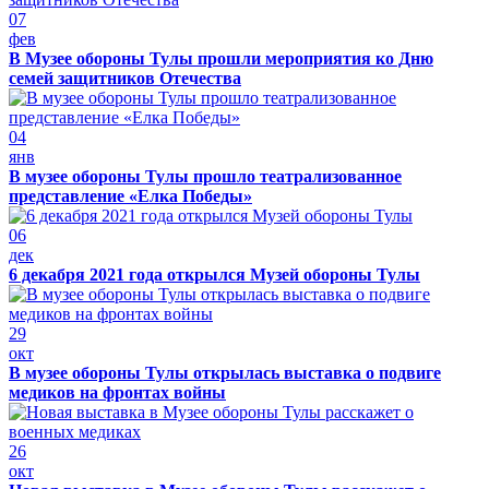
07
фев
В Музее обороны Тулы прошли мероприятия ко Дню
семей защитников Отечества
04
янв
В музее обороны Тулы прошло театрализованное
представление «Елка Победы»
06
дек
6 декабря 2021 года открылся Музей обороны Тулы
29
окт
В музее обороны Тулы открылась выставка о подвиге
медиков на фронтах войны
26
окт