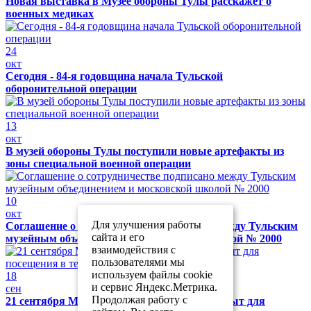
Новая выставка в Музее обороны Тулы расскажет о
военных медиках
24
окт
Сегодня - 84-я годовщина начала Тульской
оборонительной операции
13
окт
В музей обороны Тулы поступили новые артефакты из
зоны специальной военной операции
10
окт
Для улучшения работы
Соглашение о сотрудничестве подписано между Тульским
сайта и его
музейным объединением и московской школой № 2000
взаимодействия с
пользователями мы
используем файлы cookie
18
и сервис Яндекс.Метрика.
сен
Продолжая работу с
21 сентября Музей обороны Тулы будет закрыт для