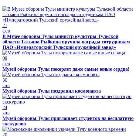
21
фев
В Музее обороны Тулы министр культуры Тульской
области Татьяна Рыбкина вручила награды сотрудникам
ПАО «Императорский Тульский оружейный завод»
09
фев
Музей обороны Тулы покоряет даже самые юные сердца!
30
янв
Музей обороны Тулы поздравил космонавта
24
янв
Музей обороны Тулы приглашает студентов на бесплатную
экскурсию
20